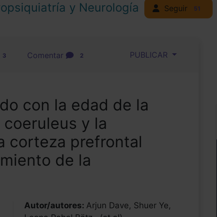
opsiquiatría y Neurología
Seguir
51
PUBLICAR
Comentar
3
2
do con la edad de la
 coeruleus y la
a corteza prefrontal
miento de la
Autor/autores:
Arjun Dave, Shuer Ye,