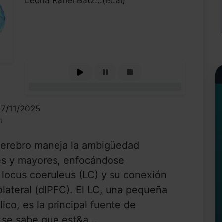
Leona Rahel Bätz...(et.al)
0%
27/11/2025
n
 cerebro maneja la ambigüedad
es y mayores, enfocándose
 locus coeruleus (LC) y su conexión
olateral (dlPFC). El LC, una pequeña
ico, es la principal fuente de
 se sabe que est&a...