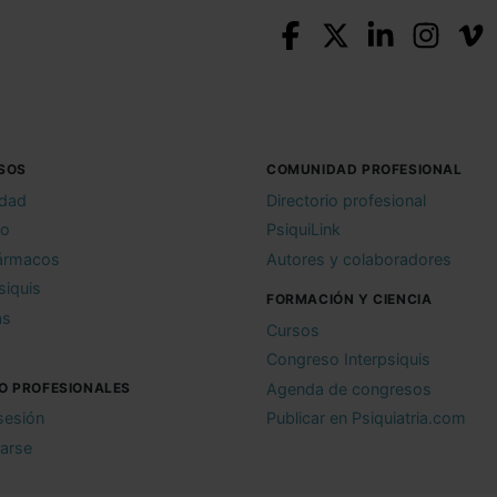
SOS
COMUNIDAD PROFESIONAL
idad
Directorio profesional
io
PsiquiLink
ármacos
Autores y colaboradores
siquis
FORMACIÓN Y CIENCIA
as
Cursos
Congreso Interpsiquis
O PROFESIONALES
Agenda de congresos
 sesión
Publicar en Psiquiatria.com
rarse