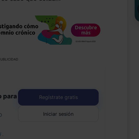
UBLICIDAD
o para
Regístrate gratis
Iniciar sesión
o
uí
.