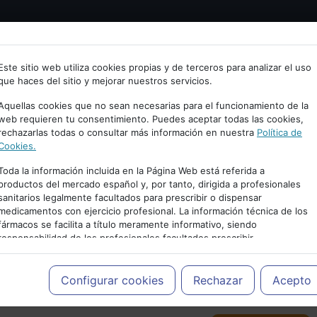
Bienvenid@ a psiquiatria.com
tría
Psicología
Neurociencia
Bienestar
Congreso
Este sitio web utiliza cookies propias y de terceros para analizar el uso
que haces del sitio y mejorar nuestros servicios.
scribe tu Email
Aquellas cookies que no sean necesarias para el funcionamiento de la
web requieren tu consentimiento. Puedes aceptar todas las cookies,
rechazarlas todas o consultar más información en nuestra
Política de
ccede o regístrate con tu email.
Cookies.
Toda la información incluida en la Página Web está referida a
productos del mercado español y, por tanto, dirigida a profesionales
sanitarios legalmente facultados para prescribir o dispensar
Cancelar
medicamentos con ejercicio profesional. La información técnica de los
PUBLICIDAD
fármacos se facilita a título meramente informativo, siendo
responsabilidad de los profesionales facultados prescribir
medicamentos y decidir, en cada caso concreto, el tratamiento más
adecuado a las necesidades del paciente.
Configurar cookies
Rechazar
Acepto