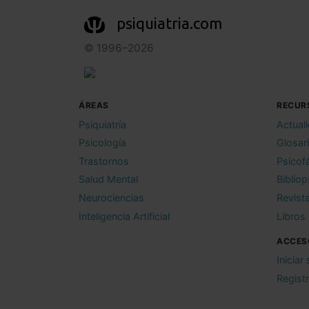
psiquiatria.com
© 1996–2026
ÁREAS
RECUR
Psiquiatría
Actual
Psicología
Glosar
Trastornos
Psicof
Salud Mental
Bibliop
Neurociencias
Revist
Inteligencia Artificial
Libros
ACCES
Iniciar
Regist