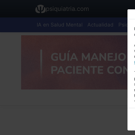
psiquiatria.com
IA en Salud Mental
Actualidad
Psiquia
E
A