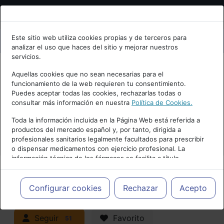
Bienvenid@ a psiquiatria.com
Este sitio web utiliza cookies propias y de terceros para
analizar el uso que haces del sitio y mejorar nuestros
Escribe tu Email
servicios.
Aquellas cookies que no sean necesarias para el
funcionamiento de la web requieren tu consentimiento.
Accede o regístrate con tu email.
Puedes aceptar todas las cookies, rechazarlas todas o
consultar más información en nuestra
Política de Cookies.
PUBLICIDAD
Toda la información incluida en la Página Web está referida a
productos del mercado español y, por tanto, dirigida a
Cancelar
profesionales sanitarios legalmente facultados para prescribir
o dispensar medicamentos con ejercicio profesional. La
información técnica de los fármacos se facilita a título
meramente informativo, siendo responsabilidad de los
profesionales facultados prescribir medicamentos y decidir, en
Actualidad y Artículos
|
cada caso concreto, el tratamiento más adecuado a las
Configurar cookies
Rechazar
Acepto
necesidades del paciente.
Neuropsiquiatría y Neurología
Seguir
Favorito
51