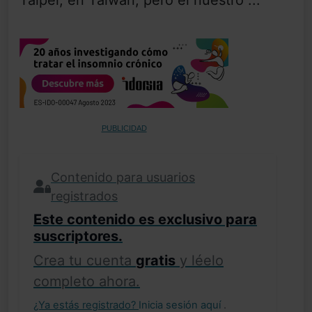
Taipei, en Taiwán, pero el nuestro ...
PUBLICIDAD
Contenido para usuarios
registrados
Este contenido es exclusivo para
suscriptores.
Crea tu cuenta
gratis
y léelo
completo ahora.
¿Ya estás registrado?
Inicia sesión aquí
.