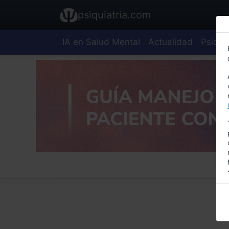
psiquiatria.com
IA en Salud Mental
Actualidad
Psiquia
E
A