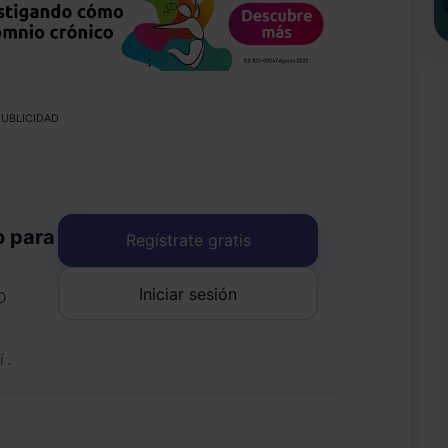
UBLICIDAD
o para
Regístrate gratis
Iniciar sesión
o
uí
.