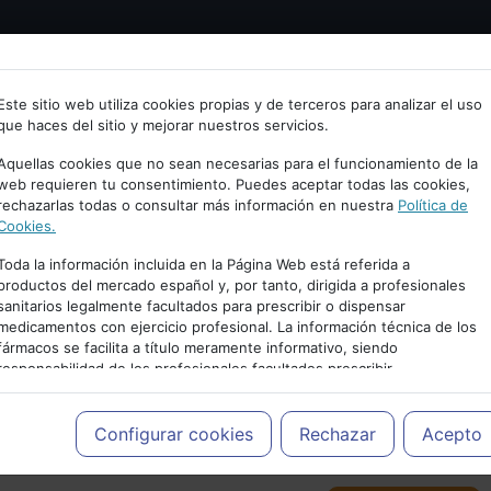
Bienvenid@ a psiquiatria.com
tría
Psicología
Neurociencia
Bienestar
Congreso
Este sitio web utiliza cookies propias y de terceros para analizar el uso
que haces del sitio y mejorar nuestros servicios.
scribe tu Email
Aquellas cookies que no sean necesarias para el funcionamiento de la
web requieren tu consentimiento. Puedes aceptar todas las cookies,
rechazarlas todas o consultar más información en nuestra
Política de
ccede o regístrate con tu email.
Cookies.
Toda la información incluida en la Página Web está referida a
productos del mercado español y, por tanto, dirigida a profesionales
sanitarios legalmente facultados para prescribir o dispensar
Cancelar
medicamentos con ejercicio profesional. La información técnica de los
PUBLICIDAD
fármacos se facilita a título meramente informativo, siendo
responsabilidad de los profesionales facultados prescribir
medicamentos y decidir, en cada caso concreto, el tratamiento más
adecuado a las necesidades del paciente.
Configurar cookies
Rechazar
Acepto