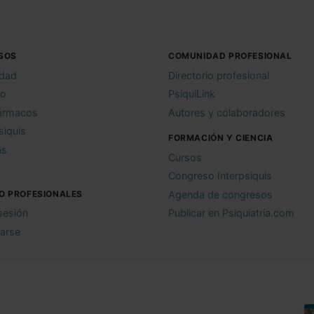
SOS
COMUNIDAD PROFESIONAL
idad
Directorio profesional
io
PsiquiLink
ármacos
Autores y colaboradores
siquis
FORMACIÓN Y CIENCIA
as
Cursos
Congreso Interpsiquis
O PROFESIONALES
Agenda de congresos
 sesión
Publicar en Psiquiatria.com
rarse