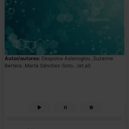
Autor/autores:
Despoina Aslanoglou ,Suzanne
Bertera ,Marta Sánchez-Soto...(et.al)
0%