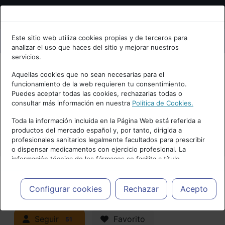
Bienvenid@ a psiquiatria.com
Este sitio web utiliza cookies propias y de terceros para
analizar el uso que haces del sitio y mejorar nuestros
Escribe tu Email
servicios.
Aquellas cookies que no sean necesarias para el
funcionamiento de la web requieren tu consentimiento.
Accede o regístrate con tu email.
Puedes aceptar todas las cookies, rechazarlas todas o
consultar más información en nuestra
Política de Cookies.
PUBLICIDAD
Toda la información incluida en la Página Web está referida a
productos del mercado español y, por tanto, dirigida a
Cancelar
profesionales sanitarios legalmente facultados para prescribir
o dispensar medicamentos con ejercicio profesional. La
información técnica de los fármacos se facilita a título
meramente informativo, siendo responsabilidad de los
profesionales facultados prescribir medicamentos y decidir, en
Actualidad y Artículos
|
cada caso concreto, el tratamiento más adecuado a las
Configurar cookies
Rechazar
Acepto
necesidades del paciente.
Neuropsiquiatría y Neurología
Seguir
Favorito
51