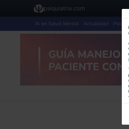
psiquiatria.com
IA en Salud Mental
Actualidad
Psiquia
E
A