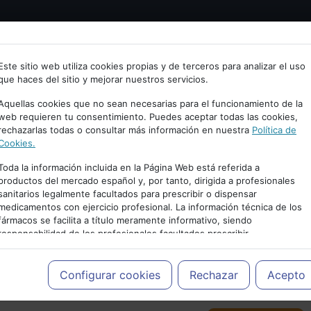
Bienvenid@ a psiquiatria.com
tría
Psicología
Neurociencia
Bienestar
Congreso
Este sitio web utiliza cookies propias y de terceros para analizar el uso
que haces del sitio y mejorar nuestros servicios.
scribe tu Email
Aquellas cookies que no sean necesarias para el funcionamiento de la
web requieren tu consentimiento. Puedes aceptar todas las cookies,
rechazarlas todas o consultar más información en nuestra
Política de
ccede o regístrate con tu email.
Cookies.
Toda la información incluida en la Página Web está referida a
productos del mercado español y, por tanto, dirigida a profesionales
sanitarios legalmente facultados para prescribir o dispensar
Cancelar
medicamentos con ejercicio profesional. La información técnica de los
PUBLICIDAD
fármacos se facilita a título meramente informativo, siendo
responsabilidad de los profesionales facultados prescribir
medicamentos y decidir, en cada caso concreto, el tratamiento más
adecuado a las necesidades del paciente.
Configurar cookies
Rechazar
Acepto