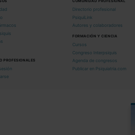
SOS
COMUNIDAD PROFESIONAL
idad
Directorio profesional
io
PsiquiLink
ármacos
Autores y colaboradores
siquis
FORMACIÓN Y CIENCIA
as
Cursos
Congreso Interpsiquis
O PROFESIONALES
Agenda de congresos
 sesión
Publicar en Psiquiatria.com
rarse