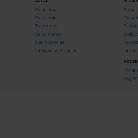
ÁREAS
RECUR
Psiquiatría
Actual
Psicología
Glosar
Trastornos
Psicof
Salud Mental
Bibliop
Neurociencias
Revist
Inteligencia Artificial
Libros
ACCES
Iniciar
Regist