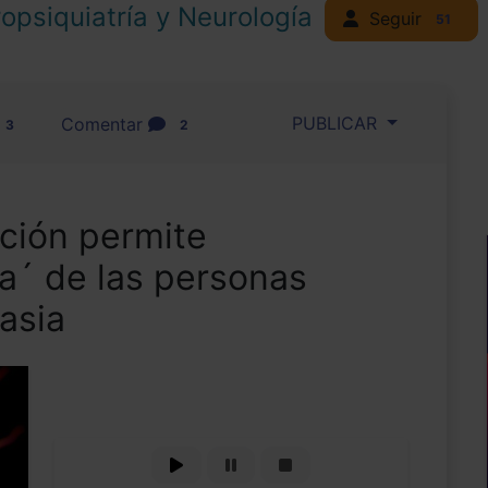
opsiquiatría y Neurología
Seguir
51
PUBLICAR
Comentar
3
2
ación permite
da´ de las personas
asia