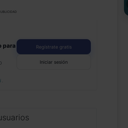
UBLICIDAD
o para
Regístrate gratis
Iniciar sesión
o
uí
.
usuarios