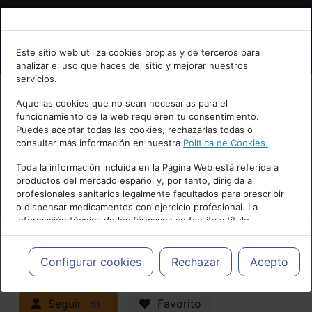
Bienvenid@ a psiquiatria.com
Este sitio web utiliza cookies propias y de terceros para
analizar el uso que haces del sitio y mejorar nuestros
Escribe tu Email
servicios.
Aquellas cookies que no sean necesarias para el
funcionamiento de la web requieren tu consentimiento.
Accede o regístrate con tu email.
Puedes aceptar todas las cookies, rechazarlas todas o
consultar más información en nuestra
Política de Cookies.
PUBLICIDAD
Toda la información incluida en la Página Web está referida a
productos del mercado español y, por tanto, dirigida a
Cancelar
profesionales sanitarios legalmente facultados para prescribir
o dispensar medicamentos con ejercicio profesional. La
información técnica de los fármacos se facilita a título
meramente informativo, siendo responsabilidad de los
profesionales facultados prescribir medicamentos y decidir, en
Actualidad y Artículos
|
cada caso concreto, el tratamiento más adecuado a las
Configurar cookies
Rechazar
Acepto
necesidades del paciente.
Neuropsiquiatría y Neurología
Seguir
Favorito
51