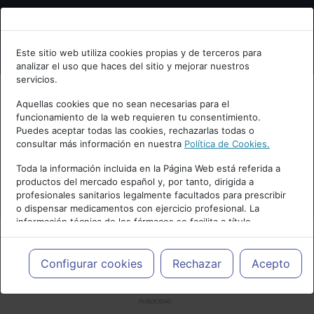
Bienvenid@ a psiquiatria.com
Este sitio web utiliza cookies propias y de terceros para
analizar el uso que haces del sitio y mejorar nuestros
Escribe tu Email
servicios.
Aquellas cookies que no sean necesarias para el
funcionamiento de la web requieren tu consentimiento.
Accede o regístrate con tu email.
Puedes aceptar todas las cookies, rechazarlas todas o
consultar más información en nuestra
Política de Cookies.
Toda la información incluida en la Página Web está referida a
productos del mercado español y, por tanto, dirigida a
Cancelar
profesionales sanitarios legalmente facultados para prescribir
o dispensar medicamentos con ejercicio profesional. La
información técnica de los fármacos se facilita a título
meramente informativo, siendo responsabilidad de los
profesionales facultados prescribir medicamentos y decidir, en
cada caso concreto, el tratamiento más adecuado a las
Configurar cookies
Rechazar
Acepto
necesidades del paciente.
PUBLICIDAD