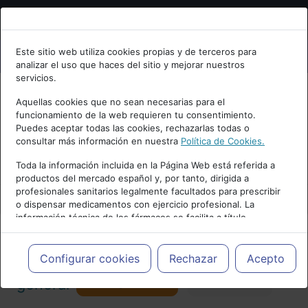
Bienvenid@ a psiquiatria.com
Este sitio web utiliza cookies propias y de terceros para
analizar el uso que haces del sitio y mejorar nuestros
Escribe tu Email
servicios.
Aquellas cookies que no sean necesarias para el
funcionamiento de la web requieren tu consentimiento.
Accede o regístrate con tu email.
Puedes aceptar todas las cookies, rechazarlas todas o
consultar más información en nuestra
Política de Cookies.
PUBLICIDAD
Toda la información incluida en la Página Web está referida a
productos del mercado español y, por tanto, dirigida a
Cancelar
profesionales sanitarios legalmente facultados para prescribir
o dispensar medicamentos con ejercicio profesional. La
información técnica de los fármacos se facilita a título
meramente informativo, siendo responsabilidad de los
profesionales facultados prescribir medicamentos y decidir, en
Actualidad y Artículos
|
Psiquiatría
cada caso concreto, el tratamiento más adecuado a las
Configurar cookies
Rechazar
Acepto
necesidades del paciente.
Seguir
general
Favorito
173