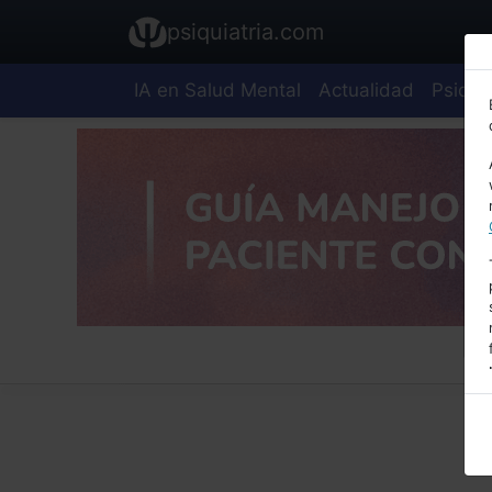
psiquiatria.com
IA en Salud Mental
Actualidad
Psiquia
E
A