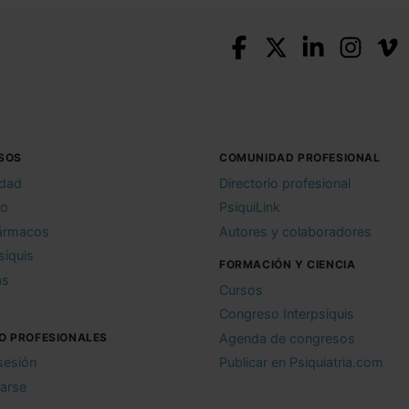
SOS
COMUNIDAD PROFESIONAL
idad
Directorio profesional
io
PsiquiLink
ármacos
Autores y colaboradores
siquis
FORMACIÓN Y CIENCIA
as
Cursos
Congreso Interpsiquis
O PROFESIONALES
Agenda de congresos
 sesión
Publicar en Psiquiatria.com
rarse