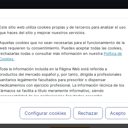
Bienvenid@ a psiquiatria.com
tría
Psicología
Neurociencia
Bienestar
Congreso
Este sitio web utiliza cookies propias y de terceros para analizar el uso
que haces del sitio y mejorar nuestros servicios.
scribe tu Email
Aquellas cookies que no sean necesarias para el funcionamiento de la
web requieren tu consentimiento. Puedes aceptar todas las cookies,
rechazarlas todas o consultar más información en nuestra
Política de
ccede o regístrate con tu email.
Cookies.
Toda la información incluida en la Página Web está referida a
productos del mercado español y, por tanto, dirigida a profesionales
sanitarios legalmente facultados para prescribir o dispensar
Cancelar
medicamentos con ejercicio profesional. La información técnica de los
PUBLICIDAD
fármacos se facilita a título meramente informativo, siendo
responsabilidad de los profesionales facultados prescribir
medicamentos y decidir, en cada caso concreto, el tratamiento más
adecuado a las necesidades del paciente.
Configurar cookies
Rechazar
Acepto