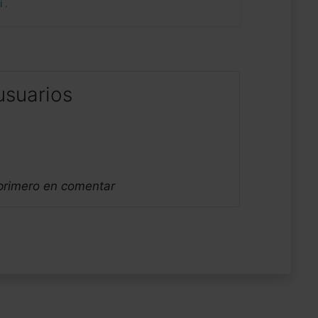
uí
.
usuarios
 primero en comentar