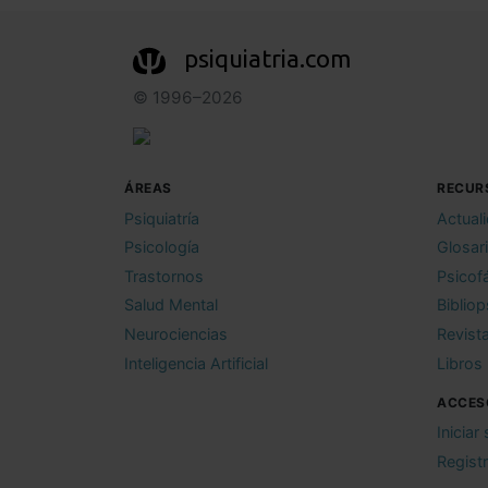
psiquiatria.com
© 1996–2026
ÁREAS
RECUR
Psiquiatría
Actual
Psicología
Glosar
Trastornos
Psicof
Salud Mental
Bibliop
Neurociencias
Revist
Inteligencia Artificial
Libros
ACCES
Iniciar
Regist