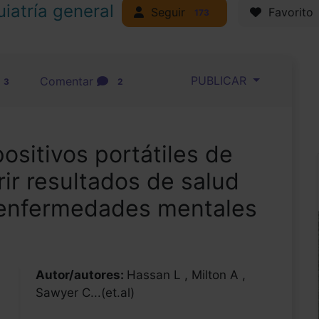
uiatría general
Seguir
Favorito
173
PUBLICAR
Comentar
3
2
positivos portátiles de
ir resultados de salud
n enfermedades mentales
Autor/autores:
Hassan L , Milton A ,
Sawyer C...(et.al)