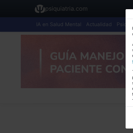
psiquiatria.com
IA en Salud Mental
Actualidad
Psiquia
E
A