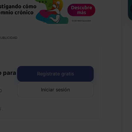
UBLICIDAD
o para
Regístrate gratis
Iniciar sesión
o
uí
.