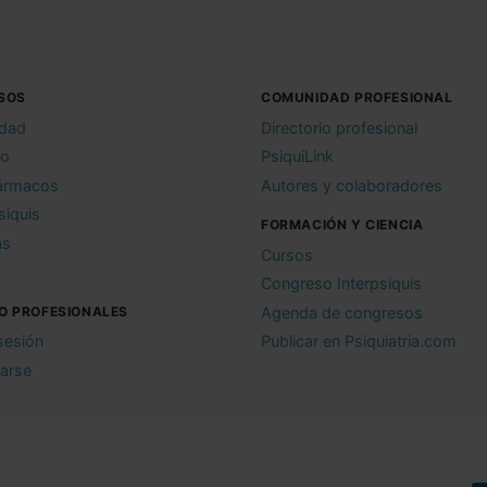
SOS
COMUNIDAD PROFESIONAL
idad
Directorio profesional
io
PsiquiLink
ármacos
Autores y colaboradores
siquis
FORMACIÓN Y CIENCIA
as
Cursos
Congreso Interpsiquis
O PROFESIONALES
Agenda de congresos
 sesión
Publicar en Psiquiatria.com
rarse