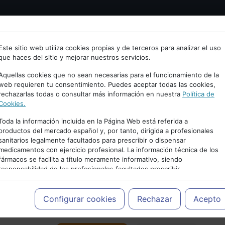
Bienvenid@ a psiquiatria.com
tría
Psicología
Neurociencia
Bienestar
Congreso
Este sitio web utiliza cookies propias y de terceros para analizar el uso
que haces del sitio y mejorar nuestros servicios.
scribe tu Email
Aquellas cookies que no sean necesarias para el funcionamiento de la
web requieren tu consentimiento. Puedes aceptar todas las cookies,
rechazarlas todas o consultar más información en nuestra
Política de
ccede o regístrate con tu email.
Cookies.
Toda la información incluida en la Página Web está referida a
productos del mercado español y, por tanto, dirigida a profesionales
sanitarios legalmente facultados para prescribir o dispensar
Cancelar
medicamentos con ejercicio profesional. La información técnica de los
PUBLICIDAD
fármacos se facilita a título meramente informativo, siendo
responsabilidad de los profesionales facultados prescribir
medicamentos y decidir, en cada caso concreto, el tratamiento más
adecuado a las necesidades del paciente.
Configurar cookies
Rechazar
Acepto