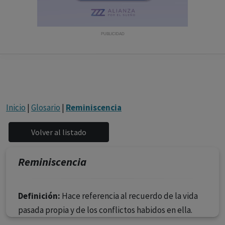
con ejercicio profesional. La información técnica de los
fármacos se facilita a título meramente informativo,
siendo responsabilidad de los profesionales
PUBLICIDAD
facultados prescribir medicamentos y decidir, en cada
caso concreto, el tratamiento más adecuado a las
necesidades del paciente.
Inicio
|
Glosario
|
Reminiscencia
Reminiscencia
Definición:
Hace referencia al recuerdo de la vida
pasada propia y de los conflictos habidos en ella.