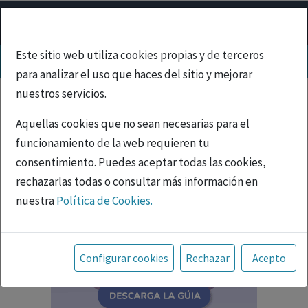
Este sitio web utiliza cookies propias y de terceros
para analizar el uso que haces del sitio y mejorar
nuestros servicios.
Aquellas cookies que no sean necesarias para el
funcionamiento de la web requieren tu
consentimiento. Puedes aceptar todas las cookies,
rechazarlas todas o consultar más información en
nuestra
Política de Cookies.
Toda la información incluida en la Página Web está
referida a productos del mercado español y, por
Configurar cookies
Rechazar
Acepto
tanto, dirigida a profesionales sanitarios legalmente
facultados para prescribir o dispensar medicamentos