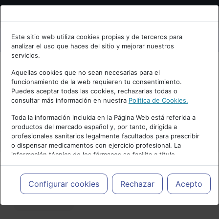
Bienvenid@ a psiquiatria.com
Este sitio web utiliza cookies propias y de terceros para
analizar el uso que haces del sitio y mejorar nuestros
Escribe tu Email
servicios.
Aquellas cookies que no sean necesarias para el
funcionamiento de la web requieren tu consentimiento.
Accede o regístrate con tu email.
Puedes aceptar todas las cookies, rechazarlas todas o
consultar más información en nuestra
Política de Cookies.
PUBLICIDAD
Toda la información incluida en la Página Web está referida a
productos del mercado español y, por tanto, dirigida a
Cancelar
profesionales sanitarios legalmente facultados para prescribir
o dispensar medicamentos con ejercicio profesional. La
información técnica de los fármacos se facilita a título
meramente informativo, siendo responsabilidad de los
profesionales facultados prescribir medicamentos y decidir, en
Actualidad y Artículos
|
Post
cada caso concreto, el tratamiento más adecuado a las
Configurar cookies
Rechazar
Acepto
necesidades del paciente.
Favorito