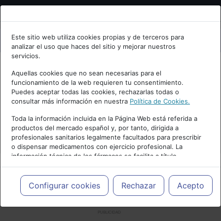
Bienvenid@ a psiquiatria.com
Este sitio web utiliza cookies propias y de terceros para
analizar el uso que haces del sitio y mejorar nuestros
Escribe tu Email
servicios.
Aquellas cookies que no sean necesarias para el
funcionamiento de la web requieren tu consentimiento.
Accede o regístrate con tu email.
Puedes aceptar todas las cookies, rechazarlas todas o
consultar más información en nuestra
Política de Cookies.
Toda la información incluida en la Página Web está referida a
productos del mercado español y, por tanto, dirigida a
Cancelar
profesionales sanitarios legalmente facultados para prescribir
o dispensar medicamentos con ejercicio profesional. La
información técnica de los fármacos se facilita a título
meramente informativo, siendo responsabilidad de los
profesionales facultados prescribir medicamentos y decidir, en
cada caso concreto, el tratamiento más adecuado a las
Configurar cookies
Rechazar
Acepto
necesidades del paciente.
PUBLICIDAD