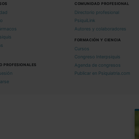
SOS
COMUNIDAD PROFESIONAL
idad
Directorio profesional
io
PsiquiLink
ármacos
Autores y colaboradores
siquis
FORMACIÓN Y CIENCIA
as
Cursos
Congreso Interpsiquis
O PROFESIONALES
Agenda de congresos
 sesión
Publicar en Psiquiatria.com
rarse