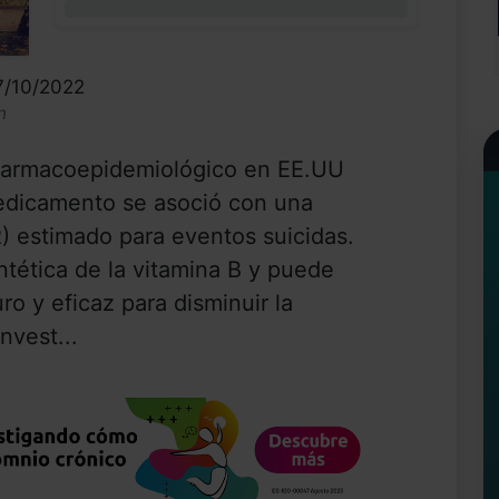
0%
7/10/2022
n
 farmacoepidemiológico en EE.UU
edicamento se asoció con una
R) estimado para eventos suicidas.
intética de la vitamina B y puede
o y eficaz para disminuir la
nvest...