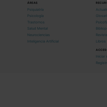
ÁREAS
RECUR
Psiquiatría
Actual
Psicología
Glosar
Trastornos
Psicof
Salud Mental
Bibliop
Neurociencias
Revist
Inteligencia Artificial
Libros
ACCES
Iniciar
Regist