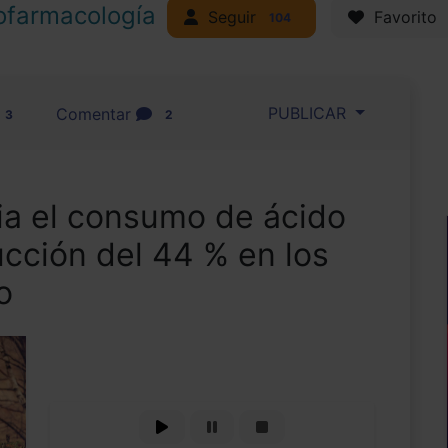
ofarmacología
Seguir
Favorito
104
PUBLICAR
Comentar
3
2
ia el consumo de ácido
ucción del 44 % en los
o