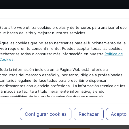
Bienvenid@ a psiquiatria.com
tría
Psicología
Neurociencia
Bienestar
Congreso
Este sitio web utiliza cookies propias y de terceros para analizar el uso
que haces del sitio y mejorar nuestros servicios.
scribe tu Email
Aquellas cookies que no sean necesarias para el funcionamiento de la
web requieren tu consentimiento. Puedes aceptar todas las cookies,
rechazarlas todas o consultar más información en nuestra
Política de
ccede o regístrate con tu email.
Cookies.
Toda la información incluida en la Página Web está referida a
productos del mercado español y, por tanto, dirigida a profesionales
sanitarios legalmente facultados para prescribir o dispensar
Cancelar
medicamentos con ejercicio profesional. La información técnica de los
PUBLICIDAD
fármacos se facilita a título meramente informativo, siendo
responsabilidad de los profesionales facultados prescribir
medicamentos y decidir, en cada caso concreto, el tratamiento más
adecuado a las necesidades del paciente.
Configurar cookies
Rechazar
Acepto