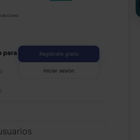
UBLICIDAD
o para
Regístrate gratis
Iniciar sesión
o
uí
.
usuarios