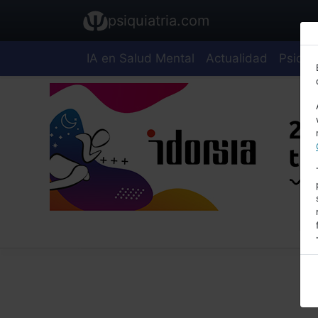
psiquiatria.com
IA en Salud Mental
Actualidad
Psiquia
E
A