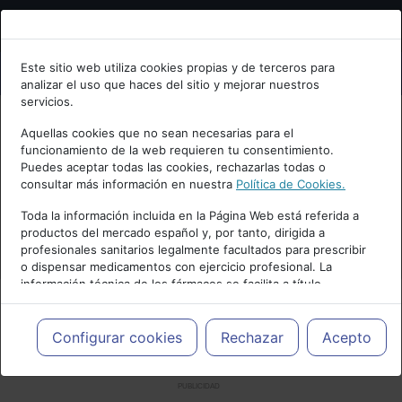
Bienvenid@ a psiquiatria.com
Este sitio web utiliza cookies propias y de terceros para
analizar el uso que haces del sitio y mejorar nuestros
Escribe tu Email
servicios.
Aquellas cookies que no sean necesarias para el
funcionamiento de la web requieren tu consentimiento.
Accede o regístrate con tu email.
Puedes aceptar todas las cookies, rechazarlas todas o
consultar más información en nuestra
Política de Cookies.
Toda la información incluida en la Página Web está referida a
productos del mercado español y, por tanto, dirigida a
Cancelar
profesionales sanitarios legalmente facultados para prescribir
o dispensar medicamentos con ejercicio profesional. La
información técnica de los fármacos se facilita a título
meramente informativo, siendo responsabilidad de los
profesionales facultados prescribir medicamentos y decidir, en
cada caso concreto, el tratamiento más adecuado a las
Configurar cookies
Rechazar
Acepto
necesidades del paciente.
PUBLICIDAD