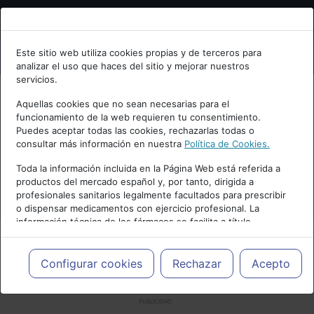
Bienvenid@ a psiquiatria.com
Este sitio web utiliza cookies propias y de terceros para
analizar el uso que haces del sitio y mejorar nuestros
Escribe tu Email
servicios.
Aquellas cookies que no sean necesarias para el
funcionamiento de la web requieren tu consentimiento.
Accede o regístrate con tu email.
Puedes aceptar todas las cookies, rechazarlas todas o
consultar más información en nuestra
Política de Cookies.
Toda la información incluida en la Página Web está referida a
productos del mercado español y, por tanto, dirigida a
Cancelar
profesionales sanitarios legalmente facultados para prescribir
o dispensar medicamentos con ejercicio profesional. La
información técnica de los fármacos se facilita a título
meramente informativo, siendo responsabilidad de los
profesionales facultados prescribir medicamentos y decidir, en
cada caso concreto, el tratamiento más adecuado a las
Configurar cookies
Rechazar
Acepto
necesidades del paciente.
PUBLICIDAD