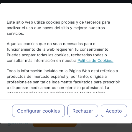
Bienvenid@ a psiquiatria.com
Este sitio web utiliza cookies propias y de terceros para
analizar el uso que haces del sitio y mejorar nuestros
Escribe tu Email
servicios.
Aquellas cookies que no sean necesarias para el
funcionamiento de la web requieren tu consentimiento.
Accede o regístrate con tu email.
Puedes aceptar todas las cookies, rechazarlas todas o
consultar más información en nuestra
Política de Cookies.
PUBLICIDAD
Toda la información incluida en la Página Web está referida a
productos del mercado español y, por tanto, dirigida a
Cancelar
profesionales sanitarios legalmente facultados para prescribir
o dispensar medicamentos con ejercicio profesional. La
información técnica de los fármacos se facilita a título
meramente informativo, siendo responsabilidad de los
profesionales facultados prescribir medicamentos y decidir, en
Actualidad y Artículos
|
Psicología
cada caso concreto, el tratamiento más adecuado a las
Configurar cookies
Rechazar
Acepto
necesidades del paciente.
Seguir
general
Favorito
130