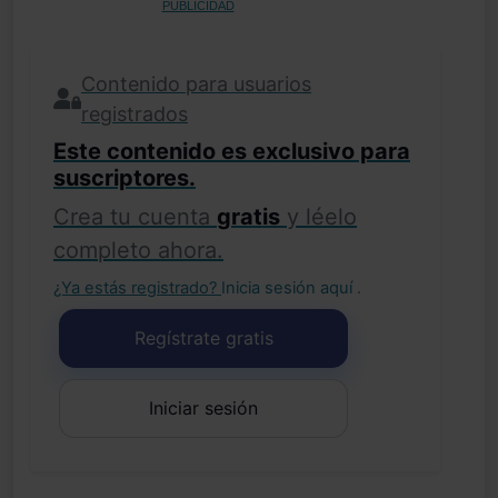
PUBLICIDAD
Contenido para usuarios
registrados
Este contenido es exclusivo para
suscriptores.
Crea tu cuenta
gratis
y léelo
completo ahora.
¿Ya estás registrado?
Inicia sesión aquí
.
Regístrate gratis
Iniciar sesión