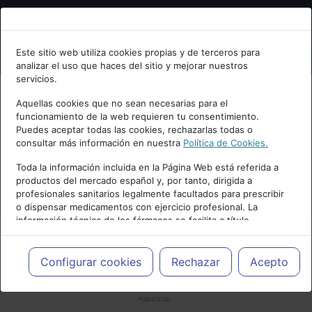
Bienvenid@ a psiquiatria.com
Este sitio web utiliza cookies propias y de terceros para
analizar el uso que haces del sitio y mejorar nuestros
Escribe tu Email
servicios.
Aquellas cookies que no sean necesarias para el
funcionamiento de la web requieren tu consentimiento.
Accede o regístrate con tu email.
Puedes aceptar todas las cookies, rechazarlas todas o
consultar más información en nuestra
Política de Cookies.
Toda la información incluida en la Página Web está referida a
productos del mercado español y, por tanto, dirigida a
Cancelar
profesionales sanitarios legalmente facultados para prescribir
o dispensar medicamentos con ejercicio profesional. La
información técnica de los fármacos se facilita a título
meramente informativo, siendo responsabilidad de los
profesionales facultados prescribir medicamentos y decidir, en
cada caso concreto, el tratamiento más adecuado a las
Configurar cookies
Rechazar
Acepto
necesidades del paciente.
PUBLICIDAD