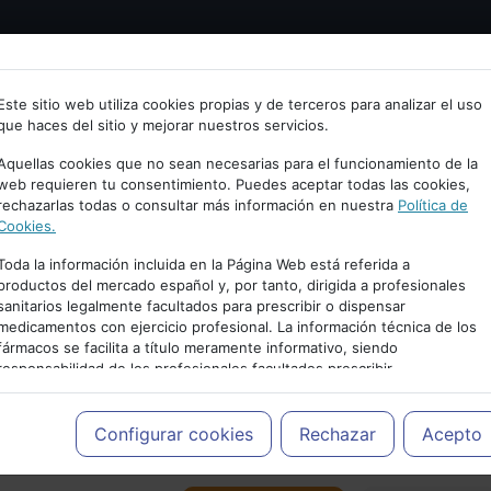
Bienvenid@ a psiquiatria.com
tría
Psicología
Neurociencia
Bienestar
Congreso
Este sitio web utiliza cookies propias y de terceros para analizar el uso
que haces del sitio y mejorar nuestros servicios.
scribe tu Email
Aquellas cookies que no sean necesarias para el funcionamiento de la
web requieren tu consentimiento. Puedes aceptar todas las cookies,
rechazarlas todas o consultar más información en nuestra
Política de
ccede o regístrate con tu email.
Cookies.
Toda la información incluida en la Página Web está referida a
productos del mercado español y, por tanto, dirigida a profesionales
sanitarios legalmente facultados para prescribir o dispensar
Cancelar
medicamentos con ejercicio profesional. La información técnica de los
PUBLICIDAD
fármacos se facilita a título meramente informativo, siendo
responsabilidad de los profesionales facultados prescribir
medicamentos y decidir, en cada caso concreto, el tratamiento más
adecuado a las necesidades del paciente.
Configurar cookies
Rechazar
Acepto