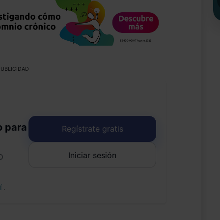
UBLICIDAD
o para
Regístrate gratis
Iniciar sesión
o
uí
.