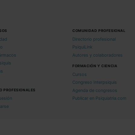
SOS
COMUNIDAD PROFESIONAL
idad
Directorio profesional
io
PsiquiLink
ármacos
Autores y colaboradores
siquis
FORMACIÓN Y CIENCIA
as
Cursos
Congreso Interpsiquis
O PROFESIONALES
Agenda de congresos
 sesión
Publicar en Psiquiatria.com
rarse