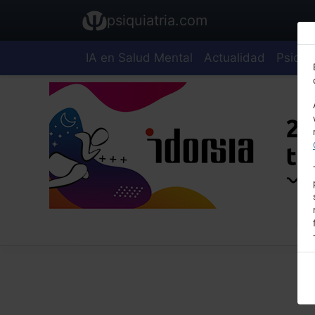
psiquiatria.com
IA en Salud Mental
Actualidad
Psiquia
E
A