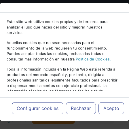
Bienvenid@ a psiquiatria.com
Este sitio web utiliza cookies propias y de terceros para
analizar el uso que haces del sitio y mejorar nuestros
Escribe tu Email
servicios.
Aquellas cookies que no sean necesarias para el
funcionamiento de la web requieren tu consentimiento.
Accede o regístrate con tu email.
Puedes aceptar todas las cookies, rechazarlas todas o
consultar más información en nuestra
Política de Cookies.
PUBLICIDAD
Toda la información incluida en la Página Web está referida a
productos del mercado español y, por tanto, dirigida a
Cancelar
profesionales sanitarios legalmente facultados para prescribir
o dispensar medicamentos con ejercicio profesional. La
información técnica de los fármacos se facilita a título
meramente informativo, siendo responsabilidad de los
profesionales facultados prescribir medicamentos y decidir, en
Actualidad y Artículos
|
Psicología
cada caso concreto, el tratamiento más adecuado a las
Configurar cookies
Rechazar
Acepto
necesidades del paciente.
Seguir
general
Favorito
130