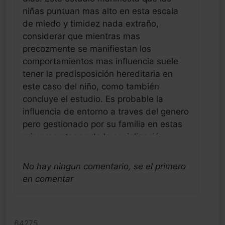
niñas puntuan mas alto en esta escala
de miedo y timidez nada extraño,
considerar que mientras mas
precozmente se manifiestan los
comportamientos mas influencia suele
tener la predisposición hereditaria en
este caso del niño, como también
concluye el estudio. Es probable la
influencia de entorno a traves del genero
pero gestionado por su familia en estas
primeras etapas de la socialización.
Siendo mas que probable que con
progenitores o ancestros ansiosos se
No hay ningun comentario, se el primero
transmita no solo por la sangre o
en comentar
genetica esa intensidad si no tambien en
la intensidad o caracteristicas de la
educaciòn familiar. Estos elementos, el
64275
individual y el familiar ambos se