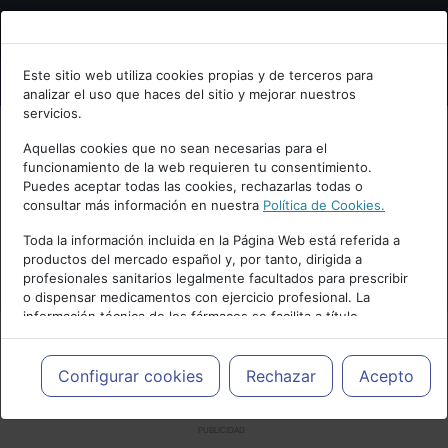
Bienvenid@ a psiquiatria.com
Este sitio web utiliza cookies propias y de terceros para
analizar el uso que haces del sitio y mejorar nuestros
Escribe tu Email
servicios.
Aquellas cookies que no sean necesarias para el
funcionamiento de la web requieren tu consentimiento.
Accede o regístrate con tu email.
Puedes aceptar todas las cookies, rechazarlas todas o
consultar más información en nuestra
Política de Cookies.
Toda la información incluida en la Página Web está referida a
productos del mercado español y, por tanto, dirigida a
Cancelar
profesionales sanitarios legalmente facultados para prescribir
o dispensar medicamentos con ejercicio profesional. La
información técnica de los fármacos se facilita a título
meramente informativo, siendo responsabilidad de los
profesionales facultados prescribir medicamentos y decidir, en
cada caso concreto, el tratamiento más adecuado a las
Configurar cookies
Rechazar
Acepto
necesidades del paciente.
PUBLICIDAD