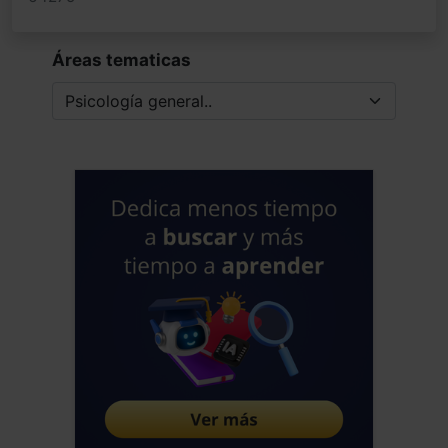
desarrollan en un entorno social
extremadamente ansiógeno o estresor
Áreas tematicas
que ira acentuando estas diferencias si
no se protegen o autoprotegen. Tenemos
una tormenta perfecta para estos
trastornos desde hace ya algunas
décadas y sigue aumentando como
sabemos.
Jose Luis Frias Pulido
Médico - España
Fecha: 21/04/2021