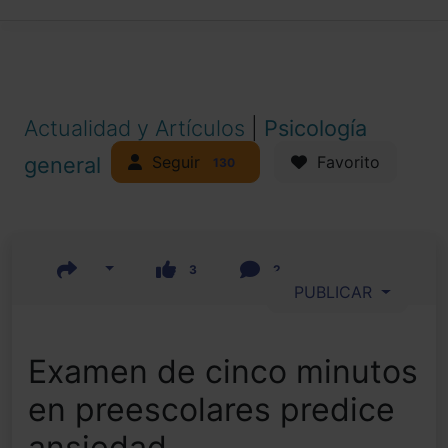
Actualidad y Artículos
|
Psicología
Seguir
general
Favorito
130
3
2
PUBLICAR
Examen de cinco minutos
en preescolares predice
ansiedad