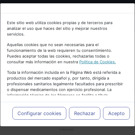
Bienvenid@ a psiquiatria.com
Este sitio web utiliza cookies propias y de terceros para
analizar el uso que haces del sitio y mejorar nuestros
Escribe tu Email
servicios.
Aquellas cookies que no sean necesarias para el
funcionamiento de la web requieren tu consentimiento.
Accede o regístrate con tu email.
Puedes aceptar todas las cookies, rechazarlas todas o
consultar más información en nuestra
Política de Cookies.
Toda la información incluida en la Página Web está referida a
productos del mercado español y, por tanto, dirigida a
Cancelar
profesionales sanitarios legalmente facultados para prescribir
o dispensar medicamentos con ejercicio profesional. La
información técnica de los fármacos se facilita a título
meramente informativo, siendo responsabilidad de los
profesionales facultados prescribir medicamentos y decidir, en
cada caso concreto, el tratamiento más adecuado a las
Configurar cookies
Rechazar
Acepto
necesidades del paciente.
PUBLICIDAD