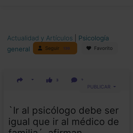
Actualidad y Artículos
|
Psicología
Seguir
general
Favorito
130
3
2
PUBLICAR
`Ir al psicólogo debe ser
igual que ir al médico de
familia´, afirman