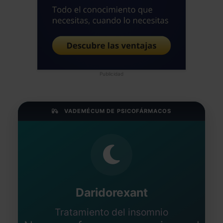
sus consecuencias PSICOPATOLÓGICAS,
de comportamientos o respuestas
desajustadas, SI DEBERIAMOS
ENTENDER, lo que si sería una buena
estrategia para reducir el estigma, culpa
y todo el sufrimiento asociado. Saludos
Publicidad
alegres del neandertal hiperactivo de
Sevilla
Jose Luis Frias Pulido
VADEMÉCUM DE PSICOFÁRMACOS
Médico - España
Fecha: 20/09/2024
Daridorexant
Tratamiento del insomnio