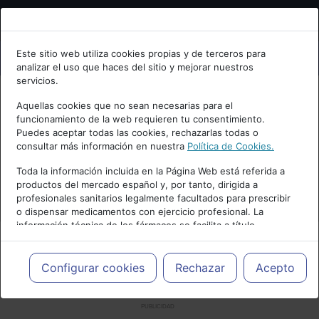
Bienvenid@ a psiquiatria.com
Este sitio web utiliza cookies propias y de terceros para
analizar el uso que haces del sitio y mejorar nuestros
Escribe tu Email
servicios.
Aquellas cookies que no sean necesarias para el
funcionamiento de la web requieren tu consentimiento.
Accede o regístrate con tu email.
Puedes aceptar todas las cookies, rechazarlas todas o
consultar más información en nuestra
Política de Cookies.
Toda la información incluida en la Página Web está referida a
productos del mercado español y, por tanto, dirigida a
Cancelar
profesionales sanitarios legalmente facultados para prescribir
o dispensar medicamentos con ejercicio profesional. La
información técnica de los fármacos se facilita a título
meramente informativo, siendo responsabilidad de los
profesionales facultados prescribir medicamentos y decidir, en
cada caso concreto, el tratamiento más adecuado a las
Configurar cookies
Rechazar
Acepto
necesidades del paciente.
PUBLICIDAD