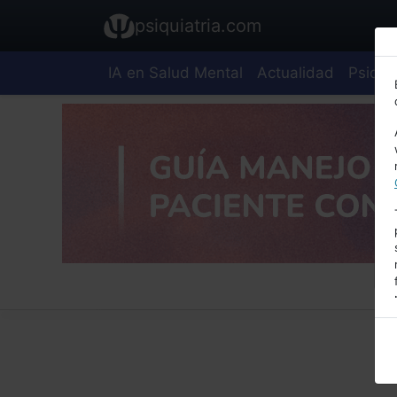
psiquiatria.com
IA en Salud Mental
Actualidad
Psiquia
E
A