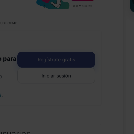
UBLICIDAD
o para
Regístrate gratis
Iniciar sesión
o
uí
.
usuarios