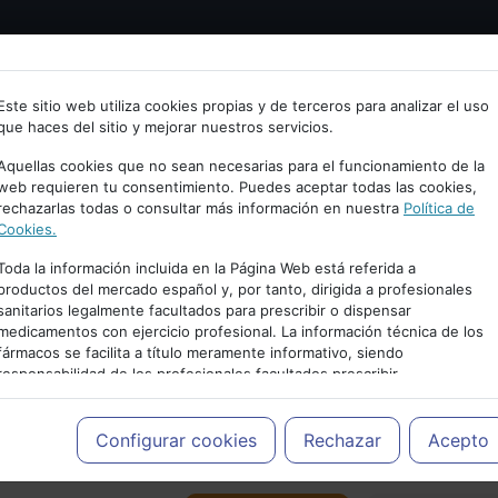
Bienvenid@ a psiquiatria.com
tría
Psicología
Neurociencia
Bienestar
Congreso
Este sitio web utiliza cookies propias y de terceros para analizar el uso
que haces del sitio y mejorar nuestros servicios.
scribe tu Email
Aquellas cookies que no sean necesarias para el funcionamiento de la
web requieren tu consentimiento. Puedes aceptar todas las cookies,
rechazarlas todas o consultar más información en nuestra
Política de
ccede o regístrate con tu email.
Cookies.
Toda la información incluida en la Página Web está referida a
productos del mercado español y, por tanto, dirigida a profesionales
sanitarios legalmente facultados para prescribir o dispensar
Cancelar
medicamentos con ejercicio profesional. La información técnica de los
PUBLICIDAD
fármacos se facilita a título meramente informativo, siendo
responsabilidad de los profesionales facultados prescribir
medicamentos y decidir, en cada caso concreto, el tratamiento más
adecuado a las necesidades del paciente.
Configurar cookies
Rechazar
Acepto