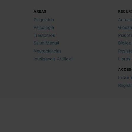
ÁREAS
RECUR
Psiquiatría
Actual
Psicología
Glosar
Trastornos
Psicof
Salud Mental
Bibliop
Neurociencias
Revist
Inteligencia Artificial
Libros
ACCES
Iniciar
Regist