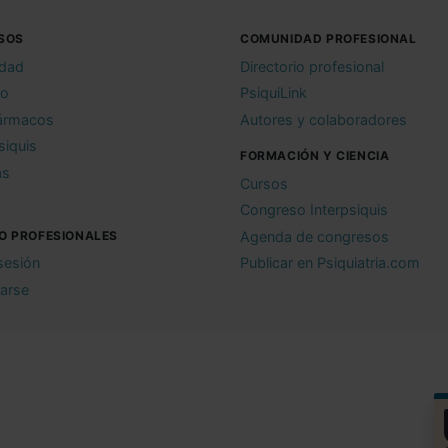
SOS
COMUNIDAD PROFESIONAL
idad
Directorio profesional
io
PsiquiLink
ármacos
Autores y colaboradores
siquis
FORMACIÓN Y CIENCIA
as
Cursos
Congreso Interpsiquis
O PROFESIONALES
Agenda de congresos
 sesión
Publicar en Psiquiatria.com
rarse