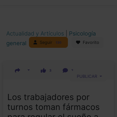
Actualidad y Artículos
|
Psicología
Seguir
general
Favorito
130
3
2
PUBLICAR
Los trabajadores por
turnos toman fármacos
para regular el sueño a