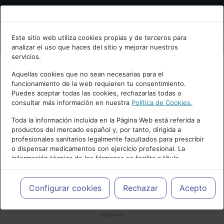
Bienvenid@ a psiquiatria.com
Este sitio web utiliza cookies propias y de terceros para
analizar el uso que haces del sitio y mejorar nuestros
Escribe tu Email
servicios.
Aquellas cookies que no sean necesarias para el
funcionamiento de la web requieren tu consentimiento.
Accede o regístrate con tu email.
Puedes aceptar todas las cookies, rechazarlas todas o
consultar más información en nuestra
Política de Cookies.
Toda la información incluida en la Página Web está referida a
productos del mercado español y, por tanto, dirigida a
Cancelar
profesionales sanitarios legalmente facultados para prescribir
o dispensar medicamentos con ejercicio profesional. La
información técnica de los fármacos se facilita a título
meramente informativo, siendo responsabilidad de los
profesionales facultados prescribir medicamentos y decidir, en
cada caso concreto, el tratamiento más adecuado a las
Configurar cookies
Rechazar
Acepto
necesidades del paciente.
PUBLICIDAD