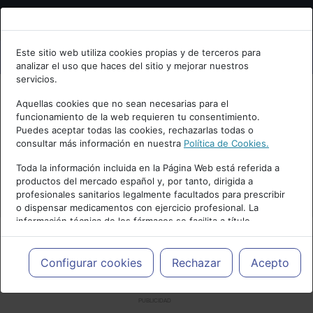
Bienvenid@ a psiquiatria.com
Este sitio web utiliza cookies propias y de terceros para
analizar el uso que haces del sitio y mejorar nuestros
Escribe tu Email
servicios.
Aquellas cookies que no sean necesarias para el
funcionamiento de la web requieren tu consentimiento.
Accede o regístrate con tu email.
Puedes aceptar todas las cookies, rechazarlas todas o
consultar más información en nuestra
Política de Cookies.
Toda la información incluida en la Página Web está referida a
productos del mercado español y, por tanto, dirigida a
Cancelar
profesionales sanitarios legalmente facultados para prescribir
o dispensar medicamentos con ejercicio profesional. La
información técnica de los fármacos se facilita a título
meramente informativo, siendo responsabilidad de los
profesionales facultados prescribir medicamentos y decidir, en
cada caso concreto, el tratamiento más adecuado a las
Configurar cookies
Rechazar
Acepto
necesidades del paciente.
PUBLICIDAD