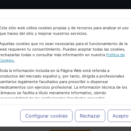
Bienvenid@ a psiquiatria.com
tría
Psicología
Neurociencia
Bienestar
Congreso
Este sitio web utiliza cookies propias y de terceros para analizar el uso
que haces del sitio y mejorar nuestros servicios.
scribe tu Email
Aquellas cookies que no sean necesarias para el funcionamiento de la
web requieren tu consentimiento. Puedes aceptar todas las cookies,
rechazarlas todas o consultar más información en nuestra
Política de
ccede o regístrate con tu email.
Cookies.
Toda la información incluida en la Página Web está referida a
productos del mercado español y, por tanto, dirigida a profesionales
sanitarios legalmente facultados para prescribir o dispensar
Cancelar
medicamentos con ejercicio profesional. La información técnica de los
PUBLICIDAD
fármacos se facilita a título meramente informativo, siendo
responsabilidad de los profesionales facultados prescribir
medicamentos y decidir, en cada caso concreto, el tratamiento más
adecuado a las necesidades del paciente.
Configurar cookies
Rechazar
Acepto