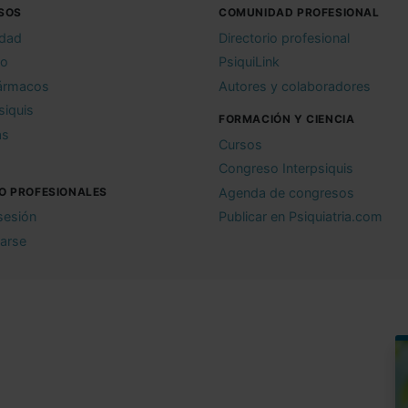
SOS
COMUNIDAD PROFESIONAL
idad
Directorio profesional
io
PsiquiLink
ármacos
Autores y colaboradores
siquis
FORMACIÓN Y CIENCIA
as
Cursos
Congreso Interpsiquis
O PROFESIONALES
Agenda de congresos
 sesión
Publicar en Psiquiatria.com
rarse