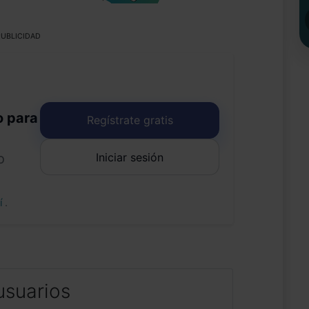
UBLICIDAD
o para
Regístrate gratis
Iniciar sesión
o
uí
.
usuarios