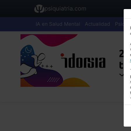
psiquiatria.com
IA en Salud Mental
Actualidad
Psiquia
E
A