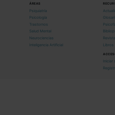
ÁREAS
RECUR
Psiquiatría
Actual
Psicología
Glosar
Trastornos
Psicof
Salud Mental
Bibliop
Neurociencias
Revist
Inteligencia Artificial
Libros
ACCES
Iniciar
Regist