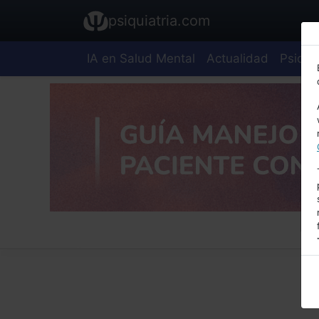
psiquiatria.com
IA en Salud Mental
Actualidad
Psiquia
E
A