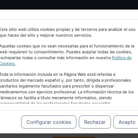
Bienvenid@ a psiquiatria.com
tría
Psicología
Neurociencia
Bienestar
Congreso
Este sitio web utiliza cookies propias y de terceros para analizar el uso
que haces del sitio y mejorar nuestros servicios.
scribe tu Email
Aquellas cookies que no sean necesarias para el funcionamiento de la
web requieren tu consentimiento. Puedes aceptar todas las cookies,
rechazarlas todas o consultar más información en nuestra
Política de
ccede o regístrate con tu email.
Cookies.
Toda la información incluida en la Página Web está referida a
productos del mercado español y, por tanto, dirigida a profesionales
sanitarios legalmente facultados para prescribir o dispensar
Cancelar
medicamentos con ejercicio profesional. La información técnica de los
PUBLICIDAD
fármacos se facilita a título meramente informativo, siendo
responsabilidad de los profesionales facultados prescribir
medicamentos y decidir, en cada caso concreto, el tratamiento más
adecuado a las necesidades del paciente.
Configurar cookies
Rechazar
Acepto