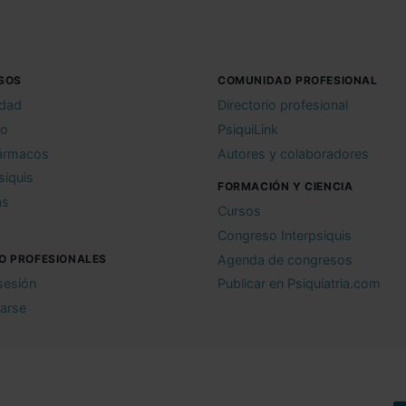
SOS
COMUNIDAD PROFESIONAL
idad
Directorio profesional
io
PsiquiLink
ármacos
Autores y colaboradores
siquis
FORMACIÓN Y CIENCIA
as
Cursos
Congreso Interpsiquis
O PROFESIONALES
Agenda de congresos
 sesión
Publicar en Psiquiatria.com
rarse