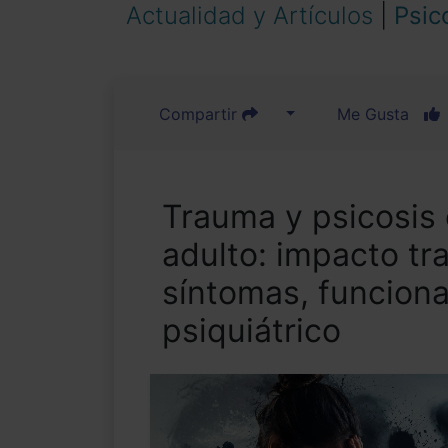
Actualidad y Artículos
|
Psic
Compartir
Me Gusta
Trauma y psicosis 
adulto: impacto tr
síntomas, funcion
psiquiátrico