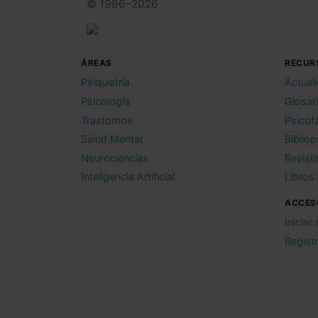
© 1996–2026
ÁREAS
RECUR
Psiquiatría
Actual
Psicología
Glosar
Trastornos
Psicof
Salud Mental
Bibliop
Neurociencias
Revist
Inteligencia Artificial
Libros
ACCES
Iniciar
Regist