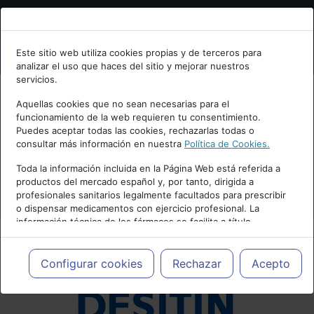
Bienvenid@ a psiquiatria.com
Este sitio web utiliza cookies propias y de terceros para
analizar el uso que haces del sitio y mejorar nuestros
Escribe tu Email
servicios.
Aquellas cookies que no sean necesarias para el
funcionamiento de la web requieren tu consentimiento.
Accede o regístrate con tu email.
Puedes aceptar todas las cookies, rechazarlas todas o
consultar más información en nuestra
Política de Cookies.
Toda la información incluida en la Página Web está referida a
productos del mercado español y, por tanto, dirigida a
Cancelar
profesionales sanitarios legalmente facultados para prescribir
o dispensar medicamentos con ejercicio profesional. La
información técnica de los fármacos se facilita a título
meramente informativo, siendo responsabilidad de los
profesionales facultados prescribir medicamentos y decidir, en
cada caso concreto, el tratamiento más adecuado a las
Configurar cookies
Rechazar
Acepto
necesidades del paciente.