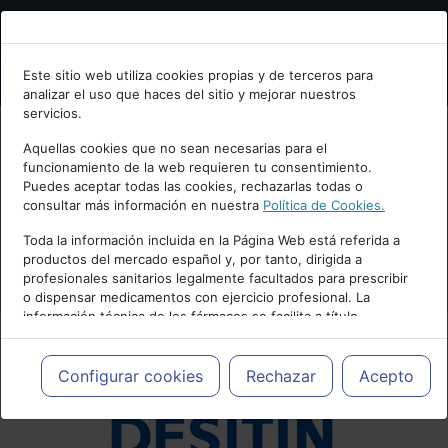
Bienvenid@ a psiquiatria.com
Este sitio web utiliza cookies propias y de terceros para
analizar el uso que haces del sitio y mejorar nuestros
Escribe tu Email
servicios.
Aquellas cookies que no sean necesarias para el
funcionamiento de la web requieren tu consentimiento.
Accede o regístrate con tu email.
Puedes aceptar todas las cookies, rechazarlas todas o
consultar más información en nuestra
Política de Cookies.
Toda la información incluida en la Página Web está referida a
productos del mercado español y, por tanto, dirigida a
Cancelar
profesionales sanitarios legalmente facultados para prescribir
o dispensar medicamentos con ejercicio profesional. La
información técnica de los fármacos se facilita a título
meramente informativo, siendo responsabilidad de los
profesionales facultados prescribir medicamentos y decidir, en
cada caso concreto, el tratamiento más adecuado a las
Configurar cookies
Rechazar
Acepto
necesidades del paciente.