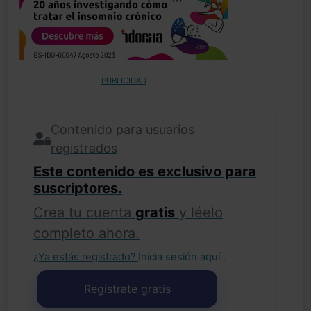
PUBLICIDAD
Contenido para usuarios
registrados
Este contenido es exclusivo para
suscriptores.
Crea tu cuenta
gratis
y léelo
completo ahora.
¿Ya estás registrado?
Inicia sesión aquí
.
Regístrate gratis