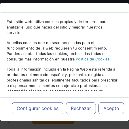
Bienvenid@ a psiquiatria.com
Este sitio web utiliza cookies propias y de terceros para
analizar el uso que haces del sitio y mejorar nuestros
Escribe tu Email
servicios.
Aquellas cookies que no sean necesarias para el
funcionamiento de la web requieren tu consentimiento.
Accede o regístrate con tu email.
Puedes aceptar todas las cookies, rechazarlas todas o
consultar más información en nuestra
Política de Cookies.
PUBLICIDAD
Toda la información incluida en la Página Web está referida a
productos del mercado español y, por tanto, dirigida a
Cancelar
profesionales sanitarios legalmente facultados para prescribir
o dispensar medicamentos con ejercicio profesional. La
información técnica de los fármacos se facilita a título
meramente informativo, siendo responsabilidad de los
profesionales facultados prescribir medicamentos y decidir, en
Actualidad y Artículos
|
Psiquiatría
cada caso concreto, el tratamiento más adecuado a las
Configurar cookies
Rechazar
Acepto
necesidades del paciente.
Seguir
general
Favorito
173