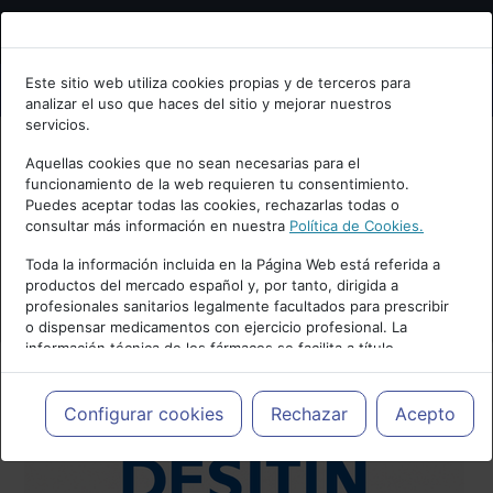
Bienvenid@ a psiquiatria.com
Este sitio web utiliza cookies propias y de terceros para
analizar el uso que haces del sitio y mejorar nuestros
Escribe tu Email
servicios.
Aquellas cookies que no sean necesarias para el
funcionamiento de la web requieren tu consentimiento.
Accede o regístrate con tu email.
Puedes aceptar todas las cookies, rechazarlas todas o
consultar más información en nuestra
Política de Cookies.
Toda la información incluida en la Página Web está referida a
productos del mercado español y, por tanto, dirigida a
Cancelar
profesionales sanitarios legalmente facultados para prescribir
o dispensar medicamentos con ejercicio profesional. La
información técnica de los fármacos se facilita a título
meramente informativo, siendo responsabilidad de los
profesionales facultados prescribir medicamentos y decidir, en
cada caso concreto, el tratamiento más adecuado a las
Configurar cookies
Rechazar
Acepto
necesidades del paciente.