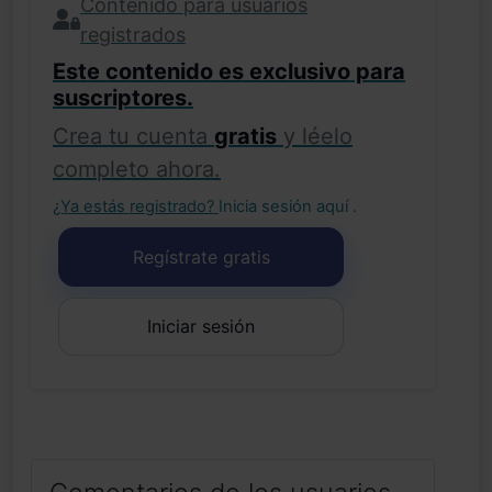
Contenido para usuarios
registrados
Este contenido es exclusivo para
suscriptores.
Crea tu cuenta
gratis
y léelo
completo ahora.
¿Ya estás registrado?
Inicia sesión aquí
.
Regístrate gratis
Iniciar sesión