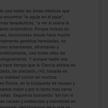
e casi todas las áreas médicas que
 encontrar "la aguja en el pajar",
ivas terapéuticas, "a ver si suena la
iento sintomático. Porque incluso en
aves, reconocidas desde hace mucho
talmente genética heredadas, no
omo entenderlas, afrontarlas y
ntomáticamente, casi todas ellas de
cológicamente. Y aunque nadie sea
 hace tiempo que la Ciencia elitista de
zada, de precisión, I+D, basada en
sta realidad común en muchos
es físicas, en la búsqueda de causas y
sados mejor y por lo tanto mas caros
selas. Seguimos buscando "sin ton ni
evas causas y evidencias y sobretodo en
amental, olvidandonos de lo que ya