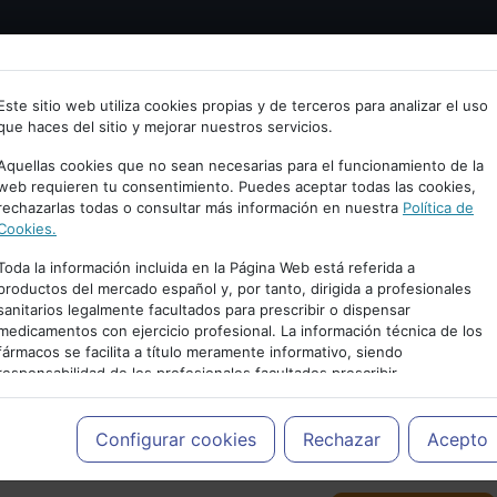
Bienvenid@ a psiquiatria.com
tría
Psicología
Neurociencia
Bienestar
Congreso
Este sitio web utiliza cookies propias y de terceros para analizar el uso
que haces del sitio y mejorar nuestros servicios.
scribe tu Email
Aquellas cookies que no sean necesarias para el funcionamiento de la
web requieren tu consentimiento. Puedes aceptar todas las cookies,
rechazarlas todas o consultar más información en nuestra
Política de
ccede o regístrate con tu email.
Cookies.
Toda la información incluida en la Página Web está referida a
productos del mercado español y, por tanto, dirigida a profesionales
sanitarios legalmente facultados para prescribir o dispensar
Cancelar
medicamentos con ejercicio profesional. La información técnica de los
PUBLICIDAD
fármacos se facilita a título meramente informativo, siendo
responsabilidad de los profesionales facultados prescribir
medicamentos y decidir, en cada caso concreto, el tratamiento más
adecuado a las necesidades del paciente.
Configurar cookies
Rechazar
Acepto