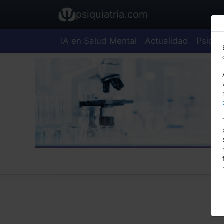
psiquiatria.com
IA en Salud Mental
Actualidad
Psiquia
E
A