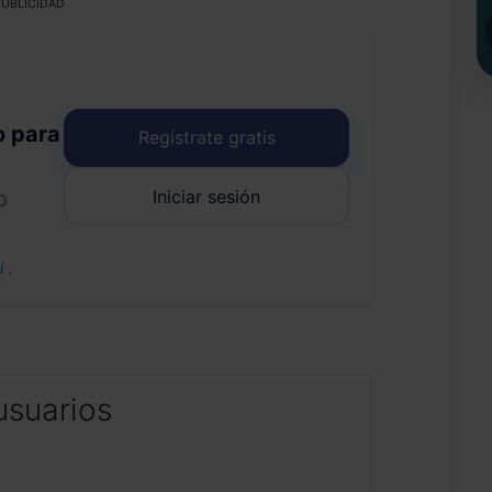
UBLICIDAD
o para
Regístrate gratis
Iniciar sesión
o
uí
.
usuarios