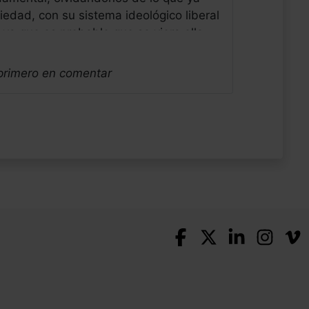
edad, con su sistema ideológico liberal
 ya que es probable que se viera ella
nsable de otra gran pata de la
usa socio-ambiental. Saludos alegres
 primero en comentar
illa