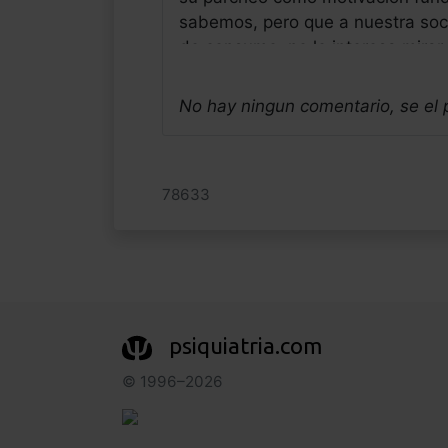
sabemos, pero que a nuestra soci
de consumo, no le interesa mirar,
misma, como en un espejo, respo
cronicidad humana, que es la ca
No hay ningun comentario, se el
del neandertal hiperactivo de Sev
Jose Luis Frias Pulido
Médico - España
78633
Fecha: 16/11/2025
psiquiatria.com
© 1996–2026