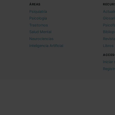
ÁREAS
RECUR
Psiquiatría
Actual
Psicología
Glosar
Trastornos
Psicof
Salud Mental
Bibliop
Neurociencias
Revist
Inteligencia Artificial
Libros
ACCES
Iniciar
Regist