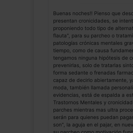
Buenas noches!! Pienso que desd
presentan cronicidades, se intenta
proponiendo todo tipo de alternat
flauta", para su parcheo o tratam
patologías crónicas mentales gr
tiempo, como de causa fundamen
tengamos ninguna hipótesis de c
prevenirlas, solo de tratarlas si
forma sedante o frenadas farma
capaz de decirlo abiertamente, ya
moda, también llamada personali
evidencias, está de espalda a e
Trastornos Mentales y cronicidad
parches mientras mas ultra proce
serán para quienes puedan pagar
son", la aguja en el pajar, en nu
su parcheo como motivación fund