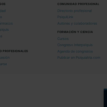
SOS
COMUNIDAD PROFESIONAL
idad
Directorio profesional
io
PsiquiLink
ármacos
Autores y colaboradores
siquis
FORMACIÓN Y CIENCIA
as
Cursos
Congreso Interpsiquis
O PROFESIONALES
Agenda de congresos
 sesión
Publicar en Psiquiatria.com
rarse