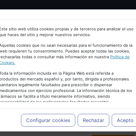
Bienvenid@ a psiquiatria.com
tría
Psicología
Neurociencia
Bienestar
Congreso
Este sitio web utiliza cookies propias y de terceros para analizar el uso
que haces del sitio y mejorar nuestros servicios.
scribe tu Email
Aquellas cookies que no sean necesarias para el funcionamiento de la
web requieren tu consentimiento. Puedes aceptar todas las cookies,
rechazarlas todas o consultar más información en nuestra
Política de
ccede o regístrate con tu email.
Cookies.
Toda la información incluida en la Página Web está referida a
productos del mercado español y, por tanto, dirigida a profesionales
sanitarios legalmente facultados para prescribir o dispensar
Cancelar
medicamentos con ejercicio profesional. La información técnica de los
PUBLICIDAD
fármacos se facilita a título meramente informativo, siendo
responsabilidad de los profesionales facultados prescribir
medicamentos y decidir, en cada caso concreto, el tratamiento más
adecuado a las necesidades del paciente.
Configurar cookies
Rechazar
Acepto