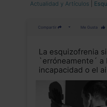
Actualidad y Artículos
|
Esqu
Compartir
Me Gusta
La esquizofrenia s
`erróneamente´ a l
incapacidad o el a