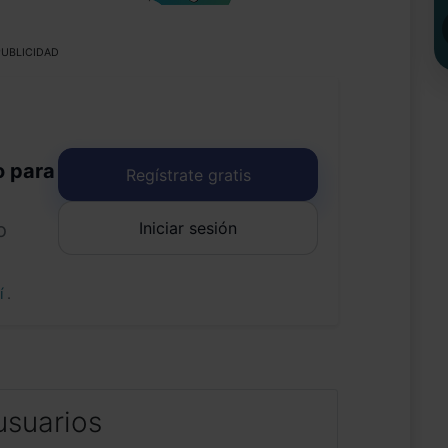
UBLICIDAD
o para
Regístrate gratis
Iniciar sesión
o
uí
.
usuarios