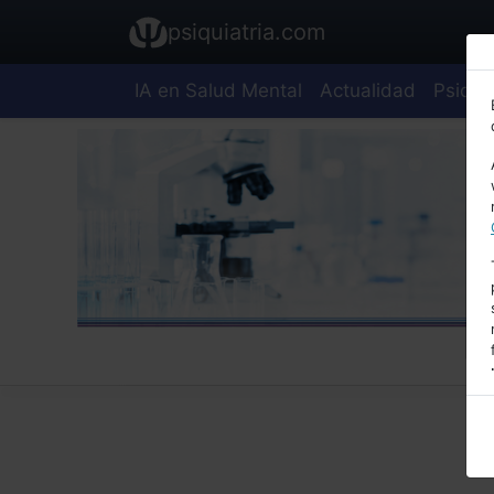
psiquiatria.com
IA en Salud Mental
Actualidad
Psiquia
E
A