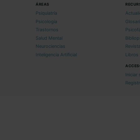
ÁREAS
RECUR
Psiquiatría
Actual
Psicología
Glosar
Trastornos
Psicof
Salud Mental
Bibliop
Neurociencias
Revist
Inteligencia Artificial
Libros
ACCES
Iniciar
Regist