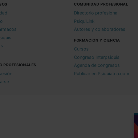
SOS
COMUNIDAD PROFESIONAL
idad
Directorio profesional
io
PsiquiLink
ármacos
Autores y colaboradores
siquis
FORMACIÓN Y CIENCIA
as
Cursos
Congreso Interpsiquis
O PROFESIONALES
Agenda de congresos
 sesión
Publicar en Psiquiatria.com
rarse