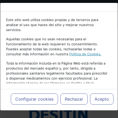
Bienvenid@ a psiquiatria.com
Este sitio web utiliza cookies propias y de terceros para
analizar el uso que haces del sitio y mejorar nuestros
Escribe tu Email
servicios.
Aquellas cookies que no sean necesarias para el
funcionamiento de la web requieren tu consentimiento.
Accede o regístrate con tu email.
Puedes aceptar todas las cookies, rechazarlas todas o
consultar más información en nuestra
Política de Cookies.
Toda la información incluida en la Página Web está referida a
productos del mercado español y, por tanto, dirigida a
Cancelar
profesionales sanitarios legalmente facultados para prescribir
o dispensar medicamentos con ejercicio profesional. La
información técnica de los fármacos se facilita a título
meramente informativo, siendo responsabilidad de los
profesionales facultados prescribir medicamentos y decidir, en
cada caso concreto, el tratamiento más adecuado a las
Configurar cookies
Rechazar
Acepto
necesidades del paciente.