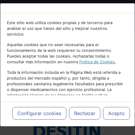
Bienvenid@ a psiquiatria.com
Este sitio web utiliza cookies propias y de terceros para
analizar el uso que haces del sitio y mejorar nuestros
Escribe tu Email
servicios.
Aquellas cookies que no sean necesarias para el
funcionamiento de la web requieren tu consentimiento.
Accede o regístrate con tu email.
Puedes aceptar todas las cookies, rechazarlas todas o
consultar más información en nuestra
Política de Cookies.
Toda la información incluida en la Página Web está referida a
productos del mercado español y, por tanto, dirigida a
Cancelar
profesionales sanitarios legalmente facultados para prescribir
o dispensar medicamentos con ejercicio profesional. La
información técnica de los fármacos se facilita a título
meramente informativo, siendo responsabilidad de los
profesionales facultados prescribir medicamentos y decidir, en
cada caso concreto, el tratamiento más adecuado a las
Configurar cookies
Rechazar
Acepto
necesidades del paciente.