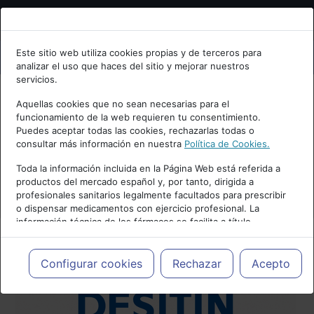
Bienvenid@ a psiquiatria.com
Este sitio web utiliza cookies propias y de terceros para
analizar el uso que haces del sitio y mejorar nuestros
Escribe tu Email
servicios.
Aquellas cookies que no sean necesarias para el
funcionamiento de la web requieren tu consentimiento.
Accede o regístrate con tu email.
Puedes aceptar todas las cookies, rechazarlas todas o
consultar más información en nuestra
Política de Cookies.
Toda la información incluida en la Página Web está referida a
productos del mercado español y, por tanto, dirigida a
Cancelar
profesionales sanitarios legalmente facultados para prescribir
o dispensar medicamentos con ejercicio profesional. La
información técnica de los fármacos se facilita a título
meramente informativo, siendo responsabilidad de los
profesionales facultados prescribir medicamentos y decidir, en
cada caso concreto, el tratamiento más adecuado a las
Configurar cookies
Rechazar
Acepto
necesidades del paciente.