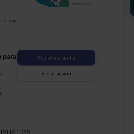
UBLICIDAD
o para
Regístrate gratis
Iniciar sesión
o
uí
.
usuarios