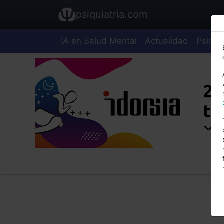
psiquiatria.com
IA en Salud Mental
Actualidad
Psiquia
E
A