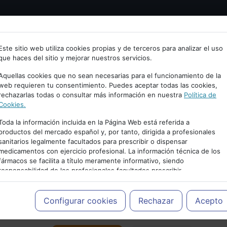
Bienvenid@ a psiquiatria.com
tría
Psicología
Neurociencia
Bienestar
Congreso
Este sitio web utiliza cookies propias y de terceros para analizar el uso
que haces del sitio y mejorar nuestros servicios.
scribe tu Email
Aquellas cookies que no sean necesarias para el funcionamiento de la
web requieren tu consentimiento. Puedes aceptar todas las cookies,
rechazarlas todas o consultar más información en nuestra
Política de
ccede o regístrate con tu email.
Cookies.
Toda la información incluida en la Página Web está referida a
productos del mercado español y, por tanto, dirigida a profesionales
sanitarios legalmente facultados para prescribir o dispensar
Cancelar
medicamentos con ejercicio profesional. La información técnica de los
PUBLICIDAD
fármacos se facilita a título meramente informativo, siendo
responsabilidad de los profesionales facultados prescribir
medicamentos y decidir, en cada caso concreto, el tratamiento más
adecuado a las necesidades del paciente.
Configurar cookies
Rechazar
Acepto