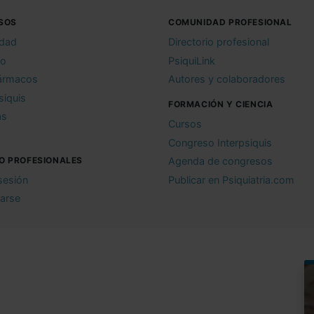
SOS
COMUNIDAD PROFESIONAL
idad
Directorio profesional
io
PsiquiLink
ármacos
Autores y colaboradores
siquis
FORMACIÓN Y CIENCIA
as
Cursos
Congreso Interpsiquis
O PROFESIONALES
Agenda de congresos
 sesión
Publicar en Psiquiatria.com
rarse