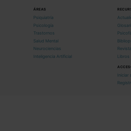
ÁREAS
RECUR
Psiquiatría
Actual
Psicología
Glosar
Trastornos
Psicof
Salud Mental
Bibliop
Neurociencias
Revist
Inteligencia Artificial
Libros
ACCES
Iniciar
Regist