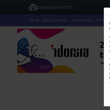
psiquiatria.com
IA en Salud Mental
Actualidad
Psiquia
E
A