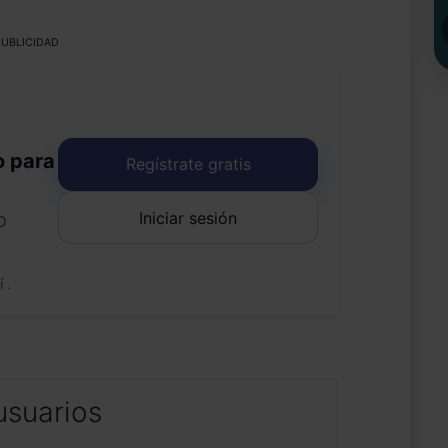
UBLICIDAD
o para
Regístrate gratis
Iniciar sesión
o
uí
.
usuarios