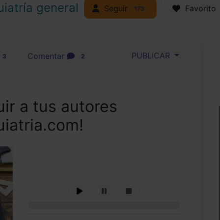
uiatría general
Seguir
Favorito
173
PUBLICAR
Comentar
3
2
ir a tus autores
uiatria.com!
0%