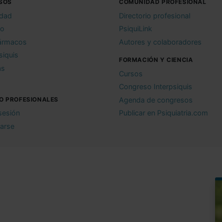
SOS
COMUNIDAD PROFESIONAL
idad
Directorio profesional
io
PsiquiLink
ármacos
Autores y colaboradores
siquis
FORMACIÓN Y CIENCIA
as
Cursos
Congreso Interpsiquis
O PROFESIONALES
Agenda de congresos
 sesión
Publicar en Psiquiatria.com
rarse