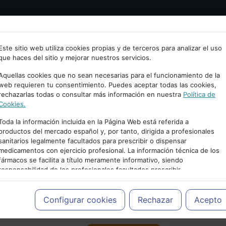
Bienvenid@ a psiquiatria.com
tría
Psicología
Neurociencia
Bienestar
Congreso
Este sitio web utiliza cookies propias y de terceros para analizar el uso
que haces del sitio y mejorar nuestros servicios.
scribe tu Email
Aquellas cookies que no sean necesarias para el funcionamiento de la
web requieren tu consentimiento. Puedes aceptar todas las cookies,
rechazarlas todas o consultar más información en nuestra
Política de
ccede o regístrate con tu email.
Cookies.
Toda la información incluida en la Página Web está referida a
productos del mercado español y, por tanto, dirigida a profesionales
sanitarios legalmente facultados para prescribir o dispensar
Cancelar
medicamentos con ejercicio profesional. La información técnica de los
PUBLICIDAD
fármacos se facilita a título meramente informativo, siendo
responsabilidad de los profesionales facultados prescribir
medicamentos y decidir, en cada caso concreto, el tratamiento más
adecuado a las necesidades del paciente.
Configurar cookies
Rechazar
Acepto