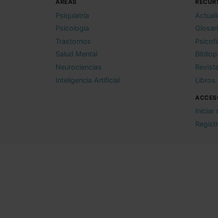
ÁREAS
RECUR
Psiquiatría
Actual
Psicología
Glosar
Trastornos
Psicof
Salud Mental
Bibliop
Neurociencias
Revist
Inteligencia Artificial
Libros
ACCES
Iniciar
Regist