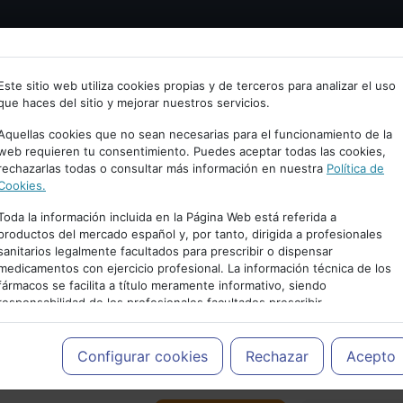
Bienvenid@ a psiquiatria.com
tría
Psicología
Neurociencia
Bienestar
Congreso
Este sitio web utiliza cookies propias y de terceros para analizar el uso
que haces del sitio y mejorar nuestros servicios.
scribe tu Email
Aquellas cookies que no sean necesarias para el funcionamiento de la
web requieren tu consentimiento. Puedes aceptar todas las cookies,
rechazarlas todas o consultar más información en nuestra
Política de
ccede o regístrate con tu email.
Cookies.
Toda la información incluida en la Página Web está referida a
productos del mercado español y, por tanto, dirigida a profesionales
sanitarios legalmente facultados para prescribir o dispensar
Cancelar
medicamentos con ejercicio profesional. La información técnica de los
PUBLICIDAD
fármacos se facilita a título meramente informativo, siendo
responsabilidad de los profesionales facultados prescribir
medicamentos y decidir, en cada caso concreto, el tratamiento más
adecuado a las necesidades del paciente.
Configurar cookies
Rechazar
Acepto