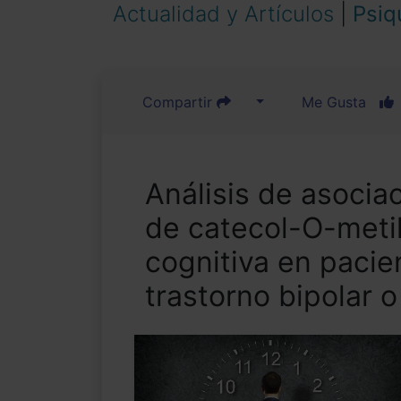
Actualidad y Artículos
|
Psiq
Compartir
Me Gusta
Análisis de asocia
de catecol-O-metil
cognitiva en pacie
trastorno bipolar 