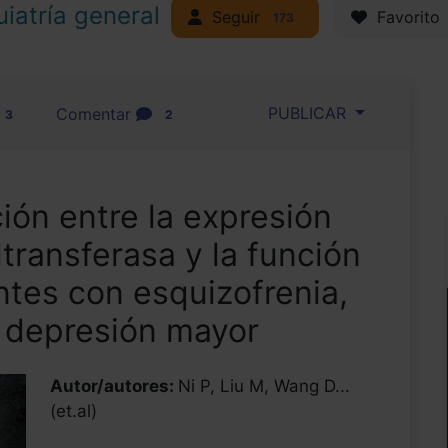
uiatría general
Seguir
Favorito
173
PUBLICAR
Comentar
3
2
ción entre la expresión
transferasa y la función
ntes con esquizofrenia,
o depresión mayor
Autor/autores:
Ni P, Liu M, Wang D...
(et.al)