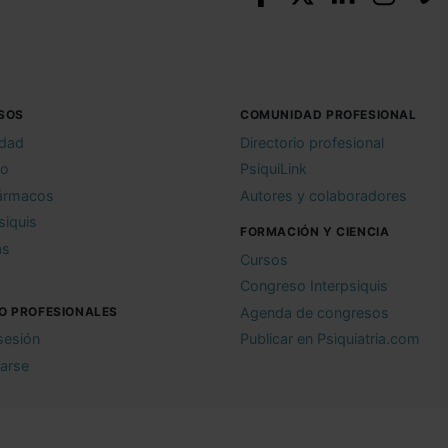
SOS
COMUNIDAD PROFESIONAL
idad
Directorio profesional
io
PsiquiLink
ármacos
Autores y colaboradores
siquis
FORMACIÓN Y CIENCIA
as
Cursos
Congreso Interpsiquis
O PROFESIONALES
Agenda de congresos
 sesión
Publicar en Psiquiatria.com
rarse