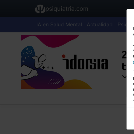
psiquiatria.com
IA en Salud Mental
Actualidad
Psiquia
E
A