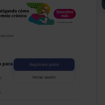
UBLICIDAD
o para
Regístrate gratis
Iniciar sesión
o
uí
.