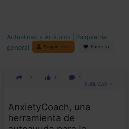
Actualidad y Artículos
|
Psiquiatría
Seguir
general
Favorito
173
3
2
PUBLICAR
AnxietyCoach, una
herramienta de
autoayuda para la