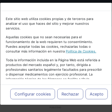
Bienvenid@ a psiquiatria.com
Este sitio web utiliza cookies propias y de terceros para
analizar el uso que haces del sitio y mejorar nuestros
Escribe tu Email
servicios.
Aquellas cookies que no sean necesarias para el
funcionamiento de la web requieren tu consentimiento.
Accede o regístrate con tu email.
Puedes aceptar todas las cookies, rechazarlas todas o
consultar más información en nuestra
Política de Cookies.
Toda la información incluida en la Página Web está referida a
productos del mercado español y, por tanto, dirigida a
Cancelar
profesionales sanitarios legalmente facultados para prescribir
o dispensar medicamentos con ejercicio profesional. La
información técnica de los fármacos se facilita a título
meramente informativo, siendo responsabilidad de los
profesionales facultados prescribir medicamentos y decidir, en
cada caso concreto, el tratamiento más adecuado a las
Configurar cookies
Rechazar
Acepto
necesidades del paciente.
PUBLICIDAD