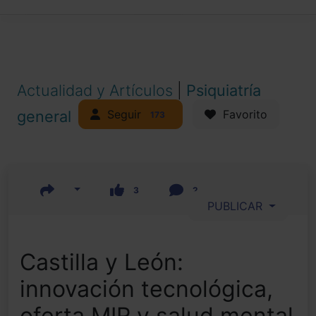
Actualidad y Artículos
|
Psiquiatría
Seguir
general
Favorito
173
3
2
PUBLICAR
Castilla y León:
innovación tecnológica,
oferta MIR y salud mental