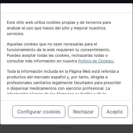
Bienvenid@ a psiquiatria.com
Este sitio web utiliza cookies propias y de terceros para
analizar el uso que haces del sitio y mejorar nuestros
Escribe tu Email
servicios.
Aquellas cookies que no sean necesarias para el
funcionamiento de la web requieren tu consentimiento.
Accede o regístrate con tu email.
Puedes aceptar todas las cookies, rechazarlas todas o
consultar más información en nuestra
Política de Cookies.
Toda la información incluida en la Página Web está referida a
productos del mercado español y, por tanto, dirigida a
Cancelar
profesionales sanitarios legalmente facultados para prescribir
o dispensar medicamentos con ejercicio profesional. La
información técnica de los fármacos se facilita a título
meramente informativo, siendo responsabilidad de los
profesionales facultados prescribir medicamentos y decidir, en
cada caso concreto, el tratamiento más adecuado a las
Configurar cookies
Rechazar
Acepto
necesidades del paciente.
PUBLICIDAD