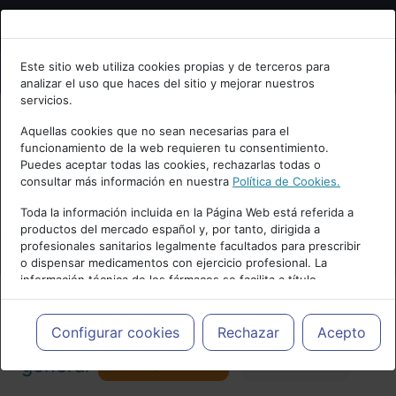
Bienvenid@ a psiquiatria.com
Este sitio web utiliza cookies propias y de terceros para
analizar el uso que haces del sitio y mejorar nuestros
Escribe tu Email
servicios.
Aquellas cookies que no sean necesarias para el
funcionamiento de la web requieren tu consentimiento.
Accede o regístrate con tu email.
Puedes aceptar todas las cookies, rechazarlas todas o
consultar más información en nuestra
Política de Cookies.
PUBLICIDAD
Toda la información incluida en la Página Web está referida a
productos del mercado español y, por tanto, dirigida a
Cancelar
profesionales sanitarios legalmente facultados para prescribir
o dispensar medicamentos con ejercicio profesional. La
información técnica de los fármacos se facilita a título
meramente informativo, siendo responsabilidad de los
profesionales facultados prescribir medicamentos y decidir, en
Actualidad y Artículos
|
Psiquiatría
cada caso concreto, el tratamiento más adecuado a las
Configurar cookies
Rechazar
Acepto
necesidades del paciente.
Seguir
general
Favorito
173