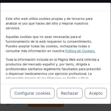
Bienvenid@ a psiquiatria.com
Este sitio web utiliza cookies propias y de terceros para
analizar el uso que haces del sitio y mejorar nuestros
Escribe tu Email
servicios.
Aquellas cookies que no sean necesarias para el
funcionamiento de la web requieren tu consentimiento.
Accede o regístrate con tu email.
Puedes aceptar todas las cookies, rechazarlas todas o
consultar más información en nuestra
Política de Cookies.
PUBLICIDAD
Toda la información incluida en la Página Web está referida a
productos del mercado español y, por tanto, dirigida a
Cancelar
profesionales sanitarios legalmente facultados para prescribir
o dispensar medicamentos con ejercicio profesional. La
información técnica de los fármacos se facilita a título
meramente informativo, siendo responsabilidad de los
profesionales facultados prescribir medicamentos y decidir, en
Actualidad y Artículos
|
Psiquiatría
cada caso concreto, el tratamiento más adecuado a las
Configurar cookies
Rechazar
Acepto
necesidades del paciente.
Seguir
general
Favorito
173