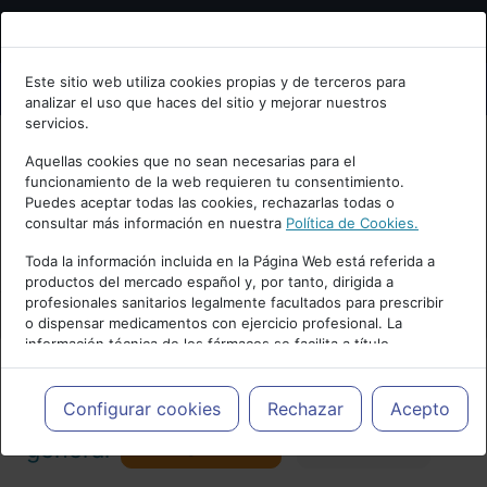
Bienvenid@ a psiquiatria.com
Este sitio web utiliza cookies propias y de terceros para
analizar el uso que haces del sitio y mejorar nuestros
Escribe tu Email
servicios.
Aquellas cookies que no sean necesarias para el
funcionamiento de la web requieren tu consentimiento.
Accede o regístrate con tu email.
Puedes aceptar todas las cookies, rechazarlas todas o
consultar más información en nuestra
Política de Cookies.
PUBLICIDAD
Toda la información incluida en la Página Web está referida a
productos del mercado español y, por tanto, dirigida a
Cancelar
profesionales sanitarios legalmente facultados para prescribir
o dispensar medicamentos con ejercicio profesional. La
información técnica de los fármacos se facilita a título
meramente informativo, siendo responsabilidad de los
profesionales facultados prescribir medicamentos y decidir, en
Actualidad y Artículos
|
Psiquiatría
cada caso concreto, el tratamiento más adecuado a las
Configurar cookies
Rechazar
Acepto
necesidades del paciente.
Seguir
general
Favorito
173