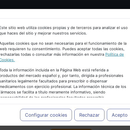
Bienvenid@ a psiquiatria.com
tría
Psicología
Neurociencia
Bienestar
Congreso
Este sitio web utiliza cookies propias y de terceros para analizar el uso
que haces del sitio y mejorar nuestros servicios.
scribe tu Email
Aquellas cookies que no sean necesarias para el funcionamiento de la
web requieren tu consentimiento. Puedes aceptar todas las cookies,
rechazarlas todas o consultar más información en nuestra
Política de
ccede o regístrate con tu email.
Cookies.
Toda la información incluida en la Página Web está referida a
productos del mercado español y, por tanto, dirigida a profesionales
sanitarios legalmente facultados para prescribir o dispensar
Cancelar
medicamentos con ejercicio profesional. La información técnica de los
PUBLICIDAD
fármacos se facilita a título meramente informativo, siendo
responsabilidad de los profesionales facultados prescribir
medicamentos y decidir, en cada caso concreto, el tratamiento más
adecuado a las necesidades del paciente.
Configurar cookies
Rechazar
Acepto