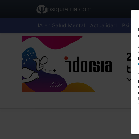
psiquiatria.com
IA en Salud Mental
Actualidad
Psiquia
E
A