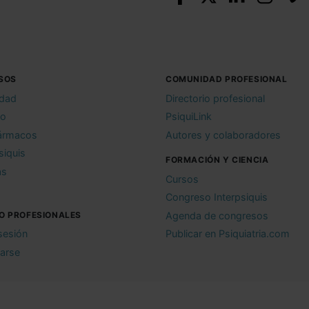
SOS
COMUNIDAD PROFESIONAL
idad
Directorio profesional
io
PsiquiLink
ármacos
Autores y colaboradores
siquis
FORMACIÓN Y CIENCIA
as
Cursos
Congreso Interpsiquis
O PROFESIONALES
Agenda de congresos
 sesión
Publicar en Psiquiatria.com
rarse