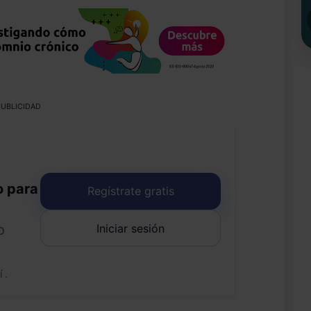
UBLICIDAD
o para
Regístrate gratis
Iniciar sesión
o
uí
.