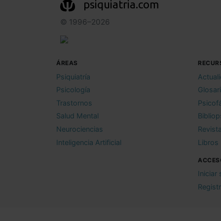
psiquiatria.com
© 1996–2026
ÁREAS
RECUR
Psiquiatría
Actual
Psicología
Glosar
Trastornos
Psicof
Salud Mental
Bibliop
Neurociencias
Revist
Inteligencia Artificial
Libros
ACCES
Iniciar
Regist