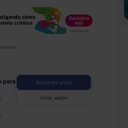
UBLICIDAD
o para
Regístrate gratis
Iniciar sesión
o
uí
.