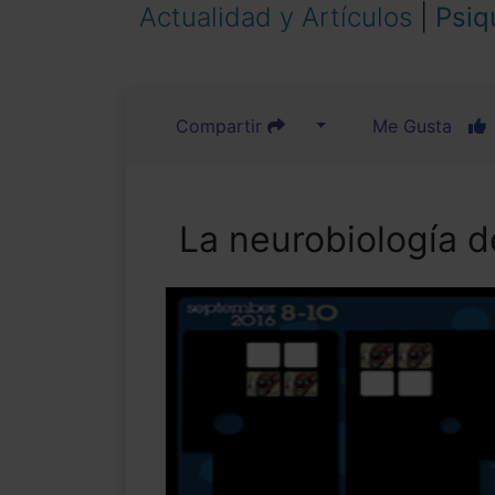
Actualidad y Artículos
|
Psiq
Compartir
Me Gusta
La neurobiología de