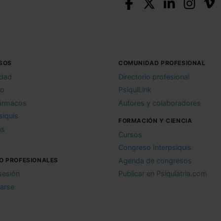
SOS
COMUNIDAD PROFESIONAL
idad
Directorio profesional
io
PsiquiLink
ármacos
Autores y colaboradores
siquis
FORMACIÓN Y CIENCIA
as
Cursos
Congreso Interpsiquis
O PROFESIONALES
Agenda de congresos
 sesión
Publicar en Psiquiatria.com
rarse