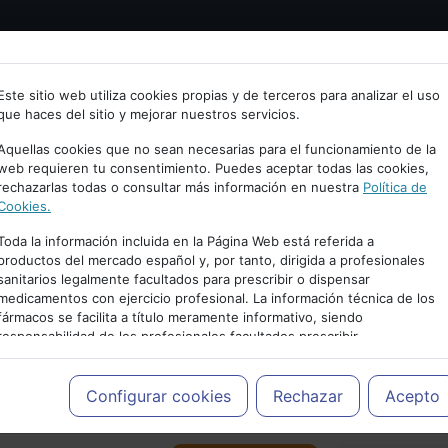
Bienvenid@ a psiquiatria.com
tría
Psicología
Neurociencia
Bienestar
Congreso
Este sitio web utiliza cookies propias y de terceros para analizar el uso
que haces del sitio y mejorar nuestros servicios.
scribe tu Email
Aquellas cookies que no sean necesarias para el funcionamiento de la
web requieren tu consentimiento. Puedes aceptar todas las cookies,
rechazarlas todas o consultar más información en nuestra
Política de
ccede o regístrate con tu email.
Cookies.
Toda la información incluida en la Página Web está referida a
productos del mercado español y, por tanto, dirigida a profesionales
sanitarios legalmente facultados para prescribir o dispensar
Cancelar
medicamentos con ejercicio profesional. La información técnica de los
PUBLICIDAD
fármacos se facilita a título meramente informativo, siendo
responsabilidad de los profesionales facultados prescribir
medicamentos y decidir, en cada caso concreto, el tratamiento más
adecuado a las necesidades del paciente.
Configurar cookies
Rechazar
Acepto