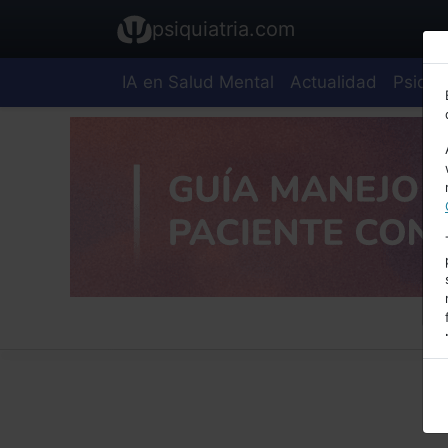
psiquiatria.com
IA en Salud Mental
Actualidad
Psiquia
E
A