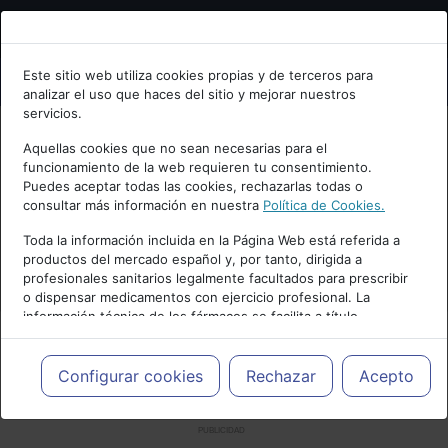
Bienvenid@ a psiquiatria.com
Este sitio web utiliza cookies propias y de terceros para
analizar el uso que haces del sitio y mejorar nuestros
Escribe tu Email
servicios.
Aquellas cookies que no sean necesarias para el
funcionamiento de la web requieren tu consentimiento.
Accede o regístrate con tu email.
Puedes aceptar todas las cookies, rechazarlas todas o
consultar más información en nuestra
Política de Cookies.
Toda la información incluida en la Página Web está referida a
productos del mercado español y, por tanto, dirigida a
Cancelar
profesionales sanitarios legalmente facultados para prescribir
o dispensar medicamentos con ejercicio profesional. La
información técnica de los fármacos se facilita a título
meramente informativo, siendo responsabilidad de los
profesionales facultados prescribir medicamentos y decidir, en
cada caso concreto, el tratamiento más adecuado a las
Configurar cookies
Rechazar
Acepto
necesidades del paciente.
PUBLICIDAD