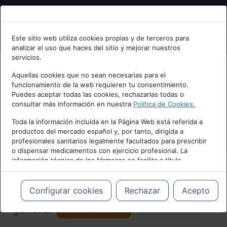
Bienvenid@ a psiquiatria.com
Este sitio web utiliza cookies propias y de terceros para
analizar el uso que haces del sitio y mejorar nuestros
Escribe tu Email
servicios.
Aquellas cookies que no sean necesarias para el
funcionamiento de la web requieren tu consentimiento.
Accede o regístrate con tu email.
Puedes aceptar todas las cookies, rechazarlas todas o
consultar más información en nuestra
Política de Cookies.
PUBLICIDAD
Toda la información incluida en la Página Web está referida a
productos del mercado español y, por tanto, dirigida a
Cancelar
profesionales sanitarios legalmente facultados para prescribir
o dispensar medicamentos con ejercicio profesional. La
información técnica de los fármacos se facilita a título
meramente informativo, siendo responsabilidad de los
profesionales facultados prescribir medicamentos y decidir, en
Actualidad y Artículos
|
Psiquiatría
cada caso concreto, el tratamiento más adecuado a las
Configurar cookies
Rechazar
Acepto
necesidades del paciente.
Seguir
general
Favorito
173