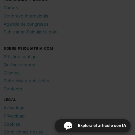
Cursos
Congreso Interpsiquis
Agenda de congresos
Publicar en Psiquiatria.com
SOBRE PSIQUIATRIA.COM
30 años contigo
Quiénes somos
Clientes
Patrocinio y publicidad
Contacto
LEGAL
Aviso legal
Privacidad
Cookies
Explora el artículo con IA
Condiciones de uso