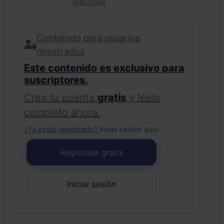
PUBLICIDAD
Contenido para usuarios
registrados
Este contenido es exclusivo para
suscriptores.
Crea tu cuenta
gratis
y léelo
completo ahora.
¿Ya estás registrado?
Inicia sesión aquí
.
Regístrate gratis
Iniciar sesión