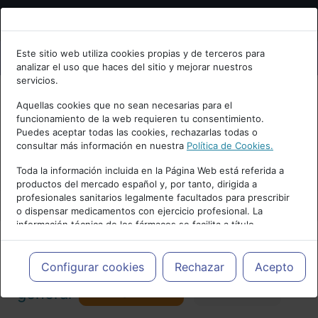
Bienvenid@ a psiquiatria.com
Este sitio web utiliza cookies propias y de terceros para
analizar el uso que haces del sitio y mejorar nuestros
Escribe tu Email
servicios.
Aquellas cookies que no sean necesarias para el
funcionamiento de la web requieren tu consentimiento.
Accede o regístrate con tu email.
Puedes aceptar todas las cookies, rechazarlas todas o
consultar más información en nuestra
Política de Cookies.
PUBLICIDAD
Toda la información incluida en la Página Web está referida a
productos del mercado español y, por tanto, dirigida a
Cancelar
profesionales sanitarios legalmente facultados para prescribir
o dispensar medicamentos con ejercicio profesional. La
información técnica de los fármacos se facilita a título
meramente informativo, siendo responsabilidad de los
profesionales facultados prescribir medicamentos y decidir, en
Actualidad y Artículos
|
Psiquiatría
cada caso concreto, el tratamiento más adecuado a las
Configurar cookies
Rechazar
Acepto
necesidades del paciente.
Seguir
general
Favorito
173