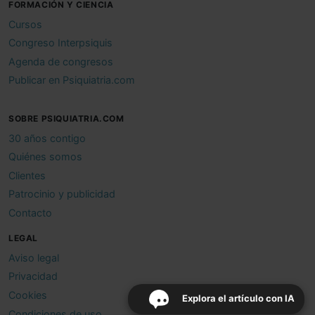
FORMACIÓN Y CIENCIA
Cursos
Congreso Interpsiquis
Agenda de congresos
Publicar en Psiquiatria.com
SOBRE PSIQUIATRIA.COM
30 años contigo
Quiénes somos
Clientes
Patrocinio y publicidad
Contacto
LEGAL
Aviso legal
Privacidad
Cookies
Explora el artículo con IA
Condiciones de uso